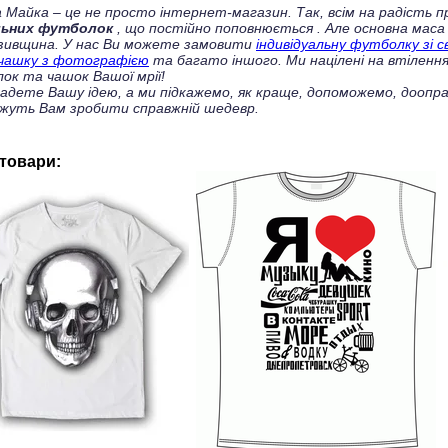
 Майка – це не просто інтернет-магазин. Так, всім на радість
льних футболок
, що постійно поповнюється
. Але основна маса
зивщина. У нас Ви можете замовити
індивідуальну футболку зі 
чашку з фотографією
та багато іншого. Ми націлені на втілення
ок та чашок Вашої мрії!
ладете Вашу ідею, а ми підкажемо, як краще, допоможемо, доопра
жуть Вам зробити справжній шедевр.
 товари: