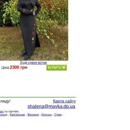
Худі-сукня котик
2300 грн
Ціна:
гляду!
Карта сайту
shalena@mayka.dp.ua
ках
та гуртках.
город
,
Кам'янське
,
Вінниця
,
Херсон
,
Суми
,