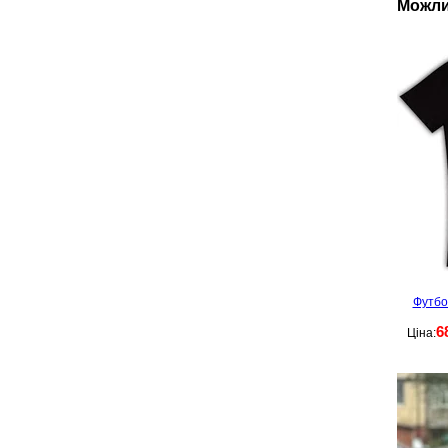
Можли
Футбо
6
Ціна: