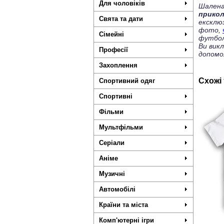
Для чоловіків
Шалена
прико
Свята та дати
ексклю
фото,
Сімейні
футбол
Ви вик
Професії
допомо
Захоплення
Схожі
Спортивний одяг
Спортивні
Фільми
Мультфільми
Серіали
Аніме
Музичні
Автомобілі
Країни та міста
Комп'ютерні ігри