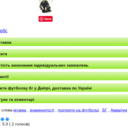
Save
обс
тавка
ата
тість виконання індивідуальних замовлень
антії
ити футболку бг у Дніпрі, доставка по Україні
гуки та коментарі
 слова:
музика
,
знаменитості
,
портрети на футболці
,
БГ
,
Акваріум
г:
5.0
(
2
голосів)