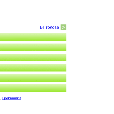
БГ голова
,
Гребінників