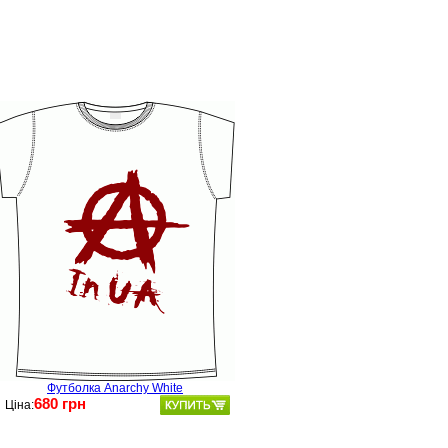
Футболка Anarchy White
680 грн
Ціна: