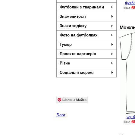
Футбо
Футболки з тваринами
6
Ціна:
Знаменитості
Знаки зодіаку
Можли
Фото на футболках
Гумор
Проекти партнерів
Різне
Соціальні мережі
Шалена Майка
Блог
Футб
6
Ціна: