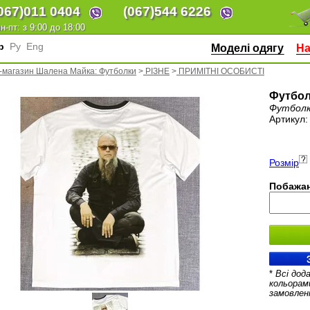
067)
011 0404
(067)
544 6226
н-пт: з 9:00 до 18:00
кр
Ру
Eng
Моделі одягу
На
-магазин Шалена Майка: Футболки
>
РІЗНЕ
>
ПРИМІТНІ ОСОБИСТІ
Футбол
Футболк
Артикул
Розмір
Побажан
*
Всі дод
кольорам
замовлен