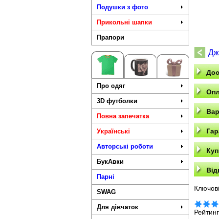
Подушки з фото
Прикольні шапки
Прапори
Дж
Дос
Про одяг
Опл
3D футболки
Вар
Повна запечатка
Гар
Українські
Авторські роботи
Куп
БукАвки
Від
Парні
Ключові
SWAG
Для дівчаток
Рейтин