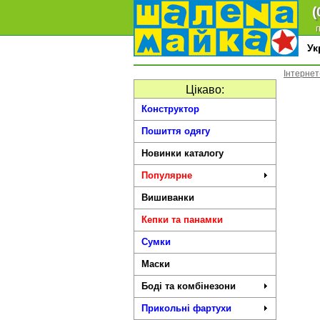
(
п
У
Інтернет
Цікаво:
Конструктор
Пошиття одягу
Новинки каталогу
Популярне
Вишиванки
Кепки та панамки
Сумки
Маски
Боді та комбінезони
Прикольні фартухи