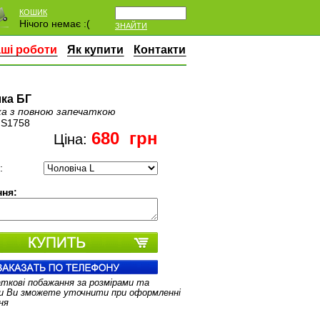
КОШИК
Нічого немає :(
ЗНАЙТИ
ші роботи
Як купити
Контакти
ка БГ
а з повною запечаткою
:
S1758
680
грн
Ціна:
:
ня:
аткові побажання за розмірами та
и Ви зможете уточнити при оформленні
ня