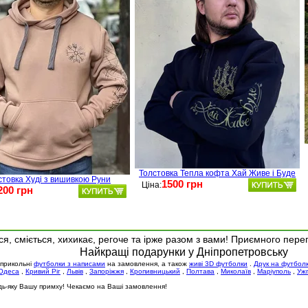
Толстовка Тепла кофта Хай Живе і Буде
стовка Худі з вишивкою Руни
1500 грн
Ціна:
200 грн
я, сміється, хихикає, регоче та ірже разом з вами! Приємного пере
Найкращі подарунки у Дніпропетровську
 прикольні
футболки з написами
на замовлення, а також
живі 3D футболки
.
Друк на футбол
Одеса
,
Кривий Ріг
,
Львів
,
Запоріжжя
,
Кропивницький
,
Полтава
,
Миколаїв
,
Маріуполь
,
Уж
будь-яку Вашу примху! Чекаємо на Ваші замовлення!