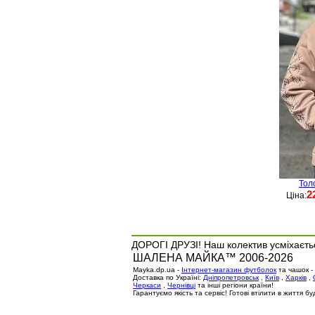
Тол
2
Ціна:
ДОРОГІ ДРУЗІ! Наш колектив усміхаєтьс
ШАЛЕНА МАЙКА™ 2006-2026
Mayka.dp.ua -
Інтернет-магазин футболок
та чашок -
Доставка по Україні:
Дніпропетровськ
,
Київ
,
Харків
,
Черкаси
,
Чернівці
та інші регіони країни!
Гарантуємо якість та сервіс! Готові втілити в життя 