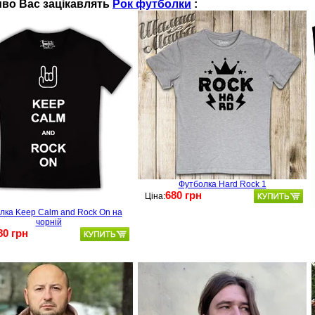
во Вас зацікавлять
Рок футболки
:
Футболка Hard Rock 1
680 грн
Ціна:
лка Keep Calm and Rock On на
чорній
80 грн