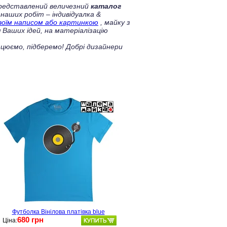
 представлений величезний
каталог
 наших робіт – індивідуалка &
своїм написом або картинкою
, майку з
 Ваших ідей, на матеріалізацію
цюємо, підберемо! Добрі дизайнери
Футболка Вінілова платівка blue
680 грн
Ціна: