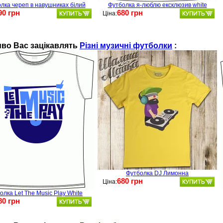
лка череп в навушниках білий
Футболка я-люблю ексклюзив white
90 грн
680 грн
Ціна:
во Вас зацікавлять
Різні музичні футболки
:
Футболка DJ Лимонна
680 грн
Ціна:
олка Let The Music Play White
80 грн