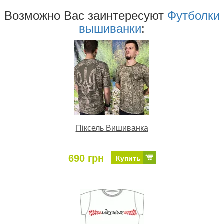
Возможно Ваc заинтересуют
Футболки
вышиванки
:
Піксель Вишиванка
690 грн
Купить