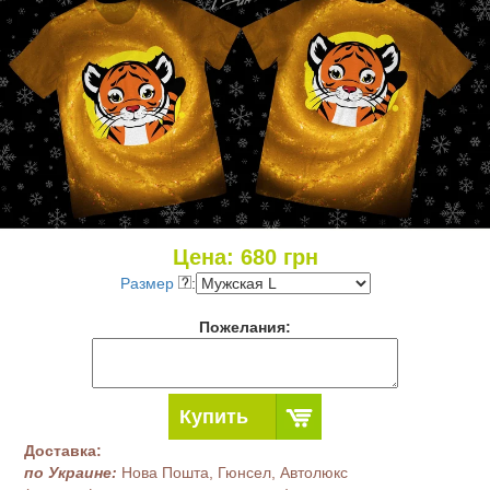
Цена:
680
грн
Размер
:
Пожелания:
Купить
Доставка:
по Украине:
Нова Пошта, Гюнсел, Автолюкс