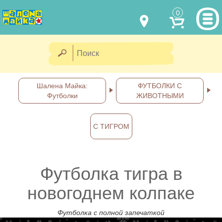
0
МОДЕЛИ ОДЕЖДЫ
(067) 011 0404
Viber
(067) 544 6226
Viber
НАШИ РАБОТЫ
Шалена Майка:
ФУТБОЛКИ С
Футболки
ЖИВОТНЫМИ
shalena@mayka.dp.ua
КАК КУПИТЬ
г.Днепр, ул. Ярослава Мудрого, 68
С ТИГРОМ
КАК НАС НАЙТИ
Посмотреть на карте
ПОЛНАЯ ВЕРСИЯ САЙТА
Футболка тигра в
Отправка по Украине каждый
день
новогоднем колпаке
Футболка с полной запечаткой