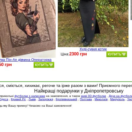
Худі-сукня котик
2300 грн
Ціна:
лка Пін-Ап дівчина Операторка
50 грн
я, сміється, хихикає, регоче та ірже разом з вами! Приємного пере
Найкращі подарунки у Дніпропетровську
 прикольні
футболки з написами
на замовлення, а також
живі 3D футболки
.
Друк на футбол
Одеса
,
Кривий Ріг
,
Львів
,
Запоріжжя
,
Кропивницький
,
Полтава
,
Миколаїв
,
Маріуполь
,
Уж
будь-яку Вашу примху! Чекаємо на Ваші замовлення!