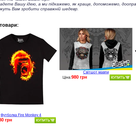
ладете Вашу ідею, а ми підкажемо, як краще, допоможемо, доопра
жуть Вам зробити справжній шедевр.
 товари:
Світшот мавпи
980 грн
Ціна:
Футболка Fire Monkey 4
80 грн