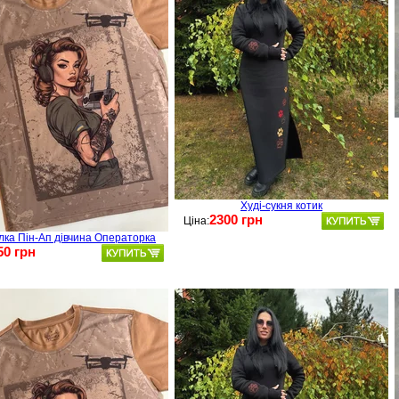
Худі-сукня котик
2300 грн
Ціна:
лка Пін-Ап дівчина Операторка
50 грн