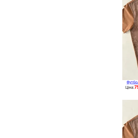
Футбо
7
Ціна: