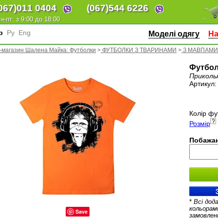
067)
011 0404
(067)
544 6226
н-пт: з 9:00 до 18:00
кр
Ру
Eng
Моделі одягу
На
-магазин Шалена Майка: Футболки
>
ФУТБОЛКИ З ТВАРИНАМИ
>
З МАВПАМИ
Футбол
Приколь
Артикул
Колір фу
Розмір
Побажан
*
Всі дод
кольорам
Save
замовлен