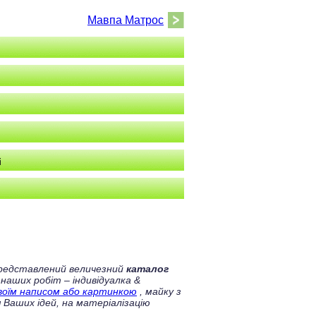
Мавпа Матрос
і
 представлений величезний
каталог
 наших робіт – індивідуалка &
своїм написом або картинкою
, майку з
 Ваших ідей, на матеріалізацію