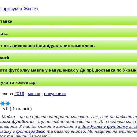
о зрозумів Життя
тавка
ата
тість виконання індивідуальних замовлень
антії
ити футболку мавпа у навушниках у Дніпрі, доставка по Україн
гуки та коментарі
 слова:
2016
,
мавпа
,
навушники
г:
5.0
(
1
голосів)
 Майка – це не просто інтернет-магазин. Так, всім на радість
льних футболок
, що постійно поповнюється
. Але основна маса
зивщина. У нас Ви можете замовити
індивідуальну футболку зі 
чашку з фотографією
та багато іншого. Ми націлені на втілення
ок та чашок Вашої мрії!