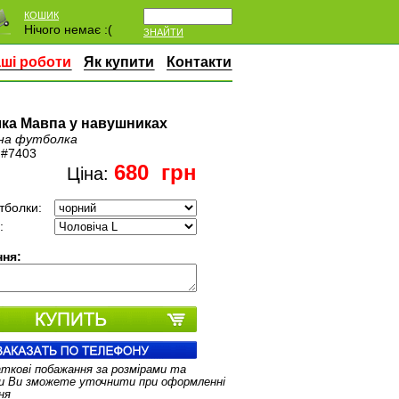
КОШИК
Нічого немає :(
ЗНАЙТИ
ші роботи
Як купити
Контакти
ка Мавпа у навушниках
на футболка
:
#7403
680
грн
Ціна:
тболки:
:
ня:
аткові побажання за розмірами та
и Ви зможете уточнити при оформленні
ня