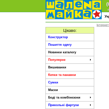
(
п
У
Інтернет
Цікаво:
Конструктор
Пошиття одягу
Новинки каталогу
Популярне
Вишиванки
Кепки та панамки
Сумки
Маски
Боді та комбінезони
Прикольні фартухи