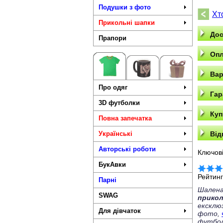
Подушки з фото
Хт
Прикольні шапки
Дос
Прапори
Опл
Вар
Про одяг
Гар
3D футболки
Куп
Повна запечатка
Українські
Від
Авторські роботи
Ключові
БукАвки
Рейтин
Парні
Шалена
SWAG
прико
ексклю
Для дівчаток
фото,
футбол