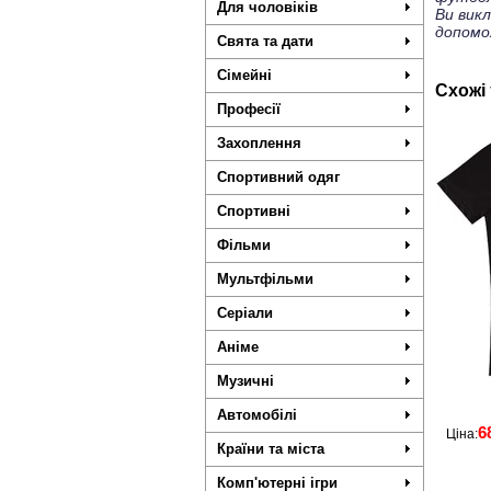
Для чоловіків
Ви вик
допомо
Свята та дати
Сімейні
Схожі
Професії
Захоплення
Спортивний одяг
Спортивні
Фільми
Мультфільми
Серіали
Аніме
Музичні
Автомобілі
6
Ціна:
Країни та міста
Комп'ютерні ігри