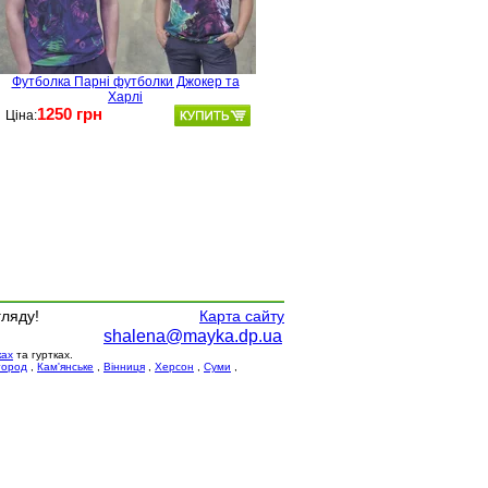
Футболка Парні футболки Джокер та
Харлі
1250 грн
Ціна:
гляду!
Карта сайту
shalena@mayka.dp.ua
ках
та гуртках.
город
,
Кам'янське
,
Вінниця
,
Херсон
,
Суми
,