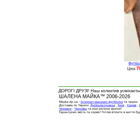
Футбо
7
Ціна:
ДОРОГІ ДРУЗІ! Наш колектив усміхаєтьс
ШАЛЕНА МАЙКА™ 2006-2026
Mayka.dp.ua -
Інтернет-магазин футболок
та чашок -
Доставка по Україні:
Дніпропетровськ
,
Київ
,
Харків
,
Черкаси
,
Чернівці
та інші регіони країни!
Гарантуємо якість та сервіс! Готові втілити в життя 