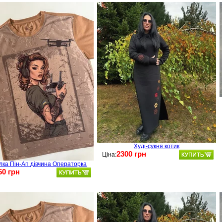
Худі-сукня котик
2300 грн
Ціна:
лка Пін-Ап дівчина Операторка
50 грн