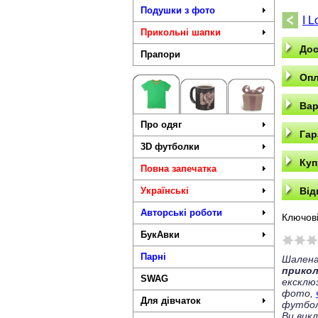
Подушки з фото
I L
Прикольні шапки
Дос
Прапори
Опл
Вар
Про одяг
Гар
3D футболки
Куп
Повна запечатка
Українські
Від
Авторські роботи
Ключові
БукАвки
Парні
Шалена
прико
SWAG
ексклю
фото,
Для дівчаток
футбол
Ви вик