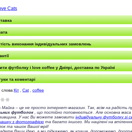
ove Cats
тавка
ата
тість виконання індивідуальних замовлень
антії
ити футболку i love coffee у Дніпрі, доставка по Україні
гуки та коментарі
 слова:
Кіт
,
Cat
,
coffee
 Майка – це не просто інтернет-магазин. Так, всім на радість
льних футболок
, що постійно поповнюється
. Але основна маса
зивщина. У нас Ви можете замовити
індивідуальну футболку зі 
чашку з фотографією
та багато іншого. Ми націлені на втілення
ок та чашок Вашої мрії!
ладете Вашу ідею, а ми підкажемо, як краще, допоможемо, доопра