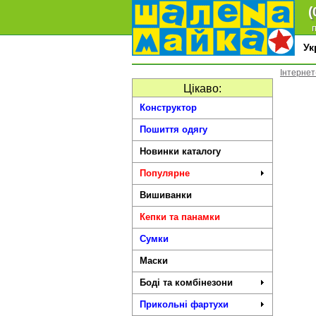
(
п
У
Інтернет
Цікаво:
Конструктор
Пошиття одягу
Новинки каталогу
Популярне
Вишиванки
Кепки та панамки
Сумки
Маски
Боді та комбінезони
Прикольні фартухи