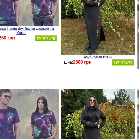
лка Парні футболки Джокер та
Харлі
250 грн
Худі-сукня котик
2300 грн
Ціна: