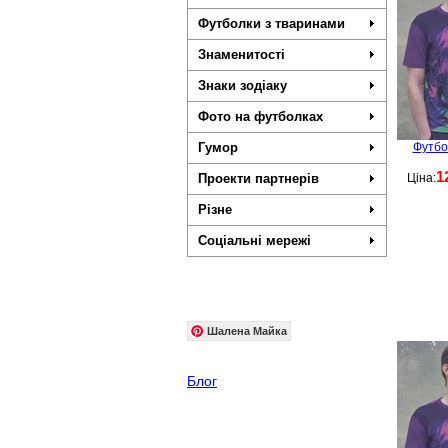
Футболки з тваринами
Знаменитості
Знаки зодіаку
Фото на футболках
Гумор
Футбо
1
Проекти партнерів
Ціна:
Різне
Соціальні мережі
Шалена Майка
Блог