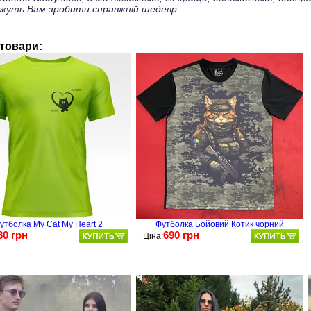
жуть Вам зробити справжній шедевр.
 товари:
утболка My Cat My Heart 2
Футболка Бойовий Котик чорний
80 грн
690 грн
Ціна: