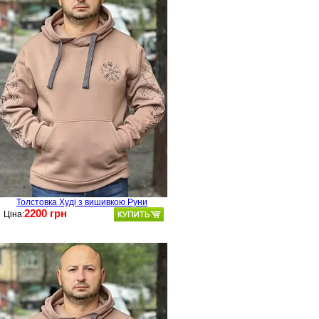
Толстовка Худі з вишивкою Руни
2200 грн
Ціна: