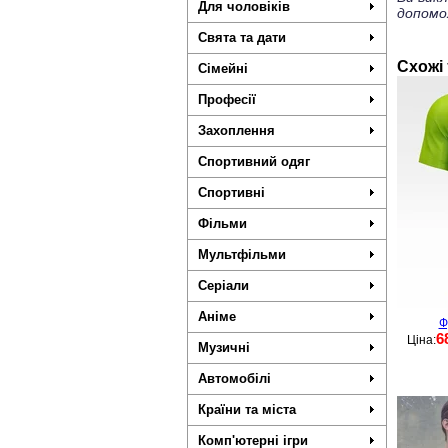
Для чоловіків
допомо
Свята та дати
Схожі
Сімейні
Професії
Захоплення
Спортивний одяг
Спортивні
Фільми
Мультфільми
Серіали
Аніме
Ф
6
Ціна:
Музичні
Автомобілі
Країни та міста
Комп'ютерні ігри