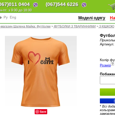
067)
011 0404
(067)
544 6226
н-пт: з 9:00 до 18:00
кр
Ру
Eng
Моделі одягу
На
-магазин Шалена Майка: Футболки
>
ФУТБОЛКИ З ТВАРИННИМИ
>
З КІШКОЮ
Футболк
Приколь
Артикул
Колір фу
Розмір
Побажан
*
Всі дод
кольорам
Save
замовлен