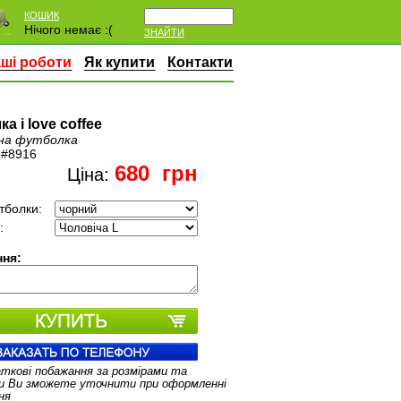
КОШИК
Нічого немає :(
ЗНАЙТИ
ші роботи
Як купити
Контакти
а i love coffee
на футболка
:
#8916
680
грн
Ціна:
тболки:
:
ня:
аткові побажання за розмірами та
и Ви зможете уточнити при оформленні
ня