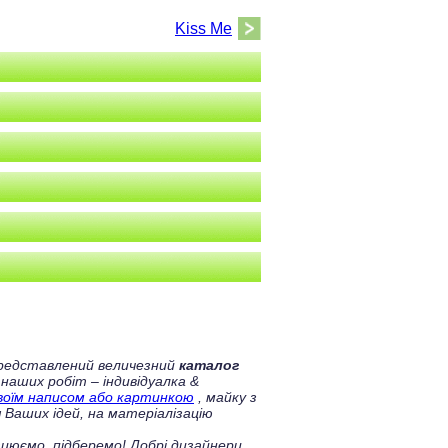
Kiss Me
 представлений величезний
каталог
 наших робіт – індивідуалка &
своїм написом або картинкою
, майку з
 Ваших ідей, на матеріалізацію
цюємо, підберемо! Добрі дизайнери