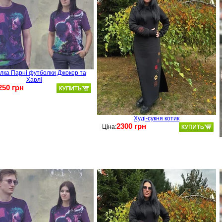
лка Парні футболки Джокер та
Харлі
250 грн
Худі-сукня котик
2300 грн
Ціна: