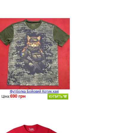
Футболка Бойовий Котик хакі
690 грн
Ціна: