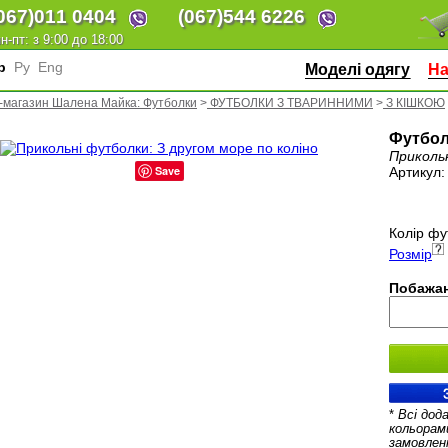
067)
011 0404
(067)
544 6226
н-пт: з 9:00 до 18:00
кр
Ру
Eng
Моделі одягу
На
-магазин Шалена Майка: Футболки
>
ФУТБОЛКИ З ТВАРИННИМИ
>
З КІШКОЮ
Футбол
Приколь
Save
Артикул
Колір фу
Розмір
Побажан
*
Всі дод
кольорам
замовлен