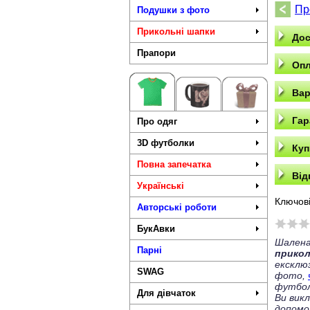
Пр
Подушки з фото
Прикольні шапки
Дос
Прапори
Опл
Вар
Гар
Про одяг
3D футболки
Куп
Повна запечатка
Від
Українські
Ключові
Авторські роботи
БукАвки
Шалена
Парні
прико
ексклю
SWAG
фото,
футбол
Для дівчаток
Ви вик
допомо