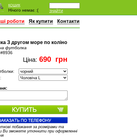
КОШИК
Нічого немає :(
ЗНАЙТИ
ші роботи
Як купити
Контакти
ка З другом море по коліно
на футболка
:
#8936
690
грн
Ціна:
тболки:
:
ня:
аткові побажання за розмірами та
и Ви зможете уточнити при оформленні
ня