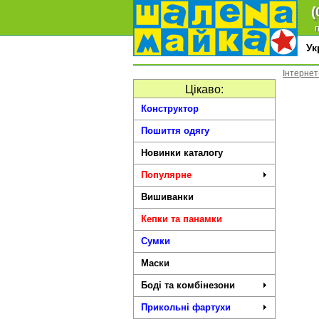
(
п
У
Інтернет
Цікаво:
Конструктор
Пошиття одягу
Новинки каталогу
Популярне
Вишиванки
Кепки та панамки
Сумки
Маски
Боді та комбінезони
Прикольні фартухи