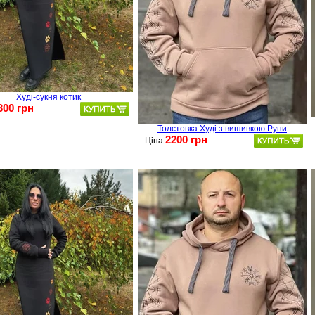
Худі-сукня котик
300 грн
Толстовка Худі з вишивкою Руни
2200 грн
Ціна: