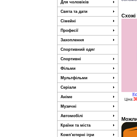
Для чоловіків
Свята та дати
Схожі
Сімейні
Професії
Захоплення
Спортивний одяг
Спортивні
Фільми
Мультфільми
Серіали
Ку
Аніме
3
Ціна:
Музичні
Автомобілі
Можли
Країни та міста
Комп'ютерні ігри