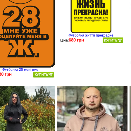
Футболка життя прекрасне
680 грн
Ціна:
Футболка 28 мені вже
80 грн