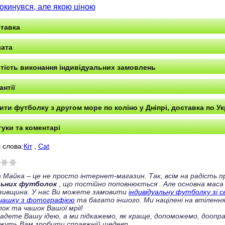
окинувся, але якою ціною
тавка
ата
тість виконання індивідуальних замовлень
антії
ити футболку з другом море по коліно у Дніпрі, доставка по Ук
гуки та коментарі
 слова:
Кіт
,
Cat
 Майка – це не просто інтернет-магазин. Так, всім на радість
льних футболок
, що постійно поповнюється
. Але основна маса
зивщина. У нас Ви можете замовити
індивідуальну футболку зі 
чашку з фотографією
та багато іншого. Ми націлені на втілення
ок та чашок Вашої мрії!
ладете Вашу ідею, а ми підкажемо, як краще, допоможемо, доопра
жуть Вам зробити справжній шедевр.