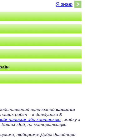
Я знаю
раїні
 представлений величезний
каталог
 наших робіт – індивідуалка &
своїм написом або картинкою
, майку з
 Ваших ідей, на матеріалізацію
цюємо, підберемо! Добрі дизайнери