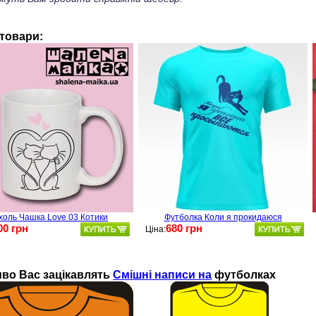
 товари:
холь Чашка Love 03 Котики
Футболка Коли я прокидаюся
00 грн
680 грн
Ціна:
во Ваc зацікавлять
Смішні написи на
футболках