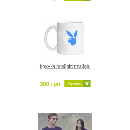
Кружка плэйgirl плэйgirl
300 грн
Купить