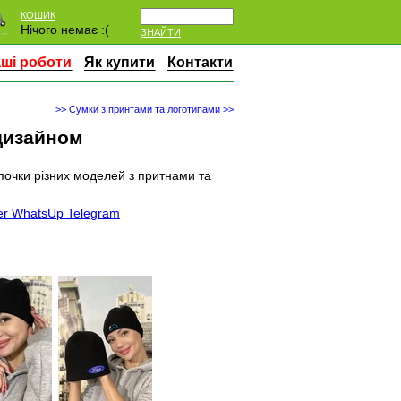
КОШИК
Нічого немає :(
ЗНАЙТИ
ші роботи
Як купити
Контакти
>> Сумки з принтами та логотипами >>
дизайном
очки різних моделей з притнами та
er
WhatsUp
Telegram