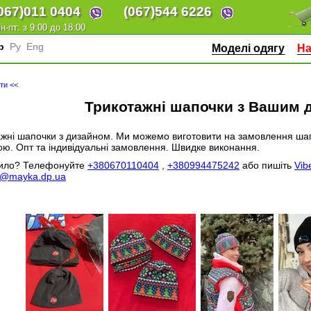
067)
011 0404
(067)
544 6226
н-пт: з 9:00 до 18:00
кр
Ру
Eng
Моделі одягу
На
ти <<
Трикотажні шапочки з Вашим 
жні шапочки з дизайном. Ми можемо виготовити на замовлення шап
ю. Опт та індивідуальні замовлення. Швидке виконання.
вило? Телефонуйте
+380670110404
,
+380994475242
або пишіть
Vib
a@mayka.dp.ua