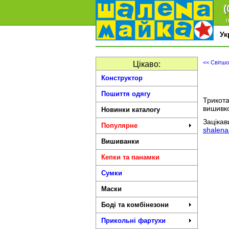
(
п
У
<< Світшо
Цікаво:
Конструктор
Пошиття одягу
Трикота
вишивко
Новинки каталогу
Заціка
Популярне
shalen
Вишиванки
Кепки та панамки
Сумки
Маски
Боді та комбінезони
Прикольні фартухи