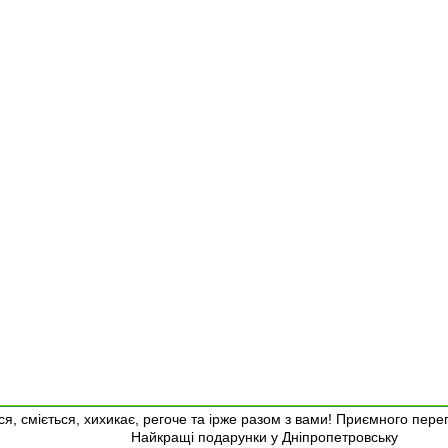
я, сміється, хихикає, регоче та ірже разом з вами! Приємного пере
Найкращі подарунки у Дніпропетровську