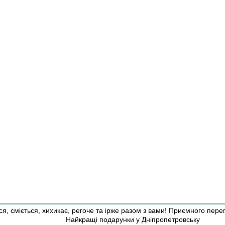
я, сміється, хихикає, регоче та ірже разом з вами! Приємного пере
Найкращі подарунки у Дніпропетровську