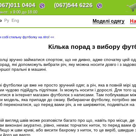
067)
011 0404
(067)
544 6226
н-пт: з 9:00 до 18:00
кр
Ру
Eng
Моделі одягу
На
и собі стильну футболку на літо! <<
Кілька порад з вибору фут
лці зручно займатися спортом, що не дивно, адже спочатку цей од
порад, які допоможуть вибрати річ, яку можна носити довго і з задов
ершої пральні в машині.
і футболки це вже не просто зручний одяг, а річ, яка в повній мірі з
и чудово підійдуть підліткам. Їх можуть носити і дорослі. Для того 
итися в інтернет магазин футболок з написами. Там поблукавши мі
ти модель, яка припаде до смаку. Вибираючи футболку, потрібно звер
б переконатися, що перед вами річ, а не ширвжиток, подивіться на 
ій вигляд швів може розповісти багато про що, навіть про місце, д
и виконані акуратно, рівно, немає торчатих ниток, то перед вами 
 Якщо ж шви криві, або висити бахрому з ниток, то це виріб, швидше з
и його не варто.