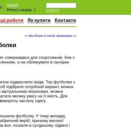
КОШИК
Нічого немає :(
ЗНАЙТИ
ші роботи
Як купити
Контакти
>> Футболки зі своїм прізвищем >>
болки
яг створювався для спортсменів. Але є
оленням, а не облямувати в ганчірки
датна підкреслити імідж. Так футболки з
щоб підібрати потрібний варіант, можна
ж віртуальними вітринами, можна
тати велику увагу на її якість. Для
виворітну частину одягу.
е пошили футболку. У тому випадку,
фабричний виріб, причому високої
а все, пошили в сусідньому підвалі і