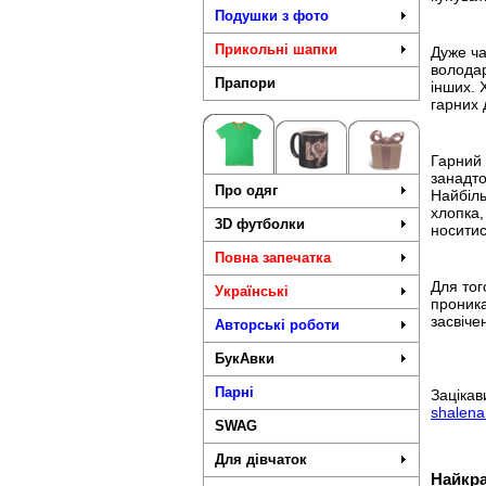
Подушки з фото
Прикольні шапки
Дуже ча
володар
Прапори
інших. 
гарних 
Гарний 
занадто
Про одяг
Найбіль
хлопка,
3D футболки
носитис
Повна запечатка
Для тог
Українські
проника
засвіче
Авторські роботи
БукАвки
Парні
Заціка
shalen
SWAG
Для дівчаток
Найкра