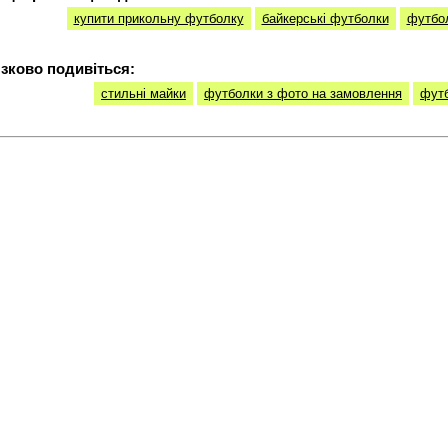
купити прикольну футболку
байкерські футболки
футбол
зково подивіться:
стильні майки
футболки з фото на замовлення
футб