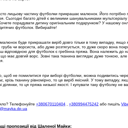
сто лицьову частину футболки прикрашає малюнок. Його потрібно п
я. Сьогодні багато дітей є великими шанувальниками мультсеріалу
Хочете порадувати дитину оригінальним подарунком? У нашому онл
дитячих футболок. Вибирайте!
малюнок буде прикрашати виріб довго тільки в тому випадку, якщо 
 груба чи ворсиста, або дуже розтягується, то дуже скоро вона пок
ш відповідною для футболок є гребінна пряжа. Вона належить до н
 що має довгий ворс. Зовні така тканина виглядає дуже тонкою, але 
я.
о, щоб не помилитися при виборі футболки, можна подивитись через
є, крізь тканину рівномірно, то це виріб якісний. У тому випадку, я
ні ділянки, то ця пряжа низької якості. І купувати таку футболку не в
вило? Телефонуйте
+380670110404
,
+380994475242
або пишіть
Vib
a@mayka.dp.ua
щі пропозиції від Шаленої Майки: