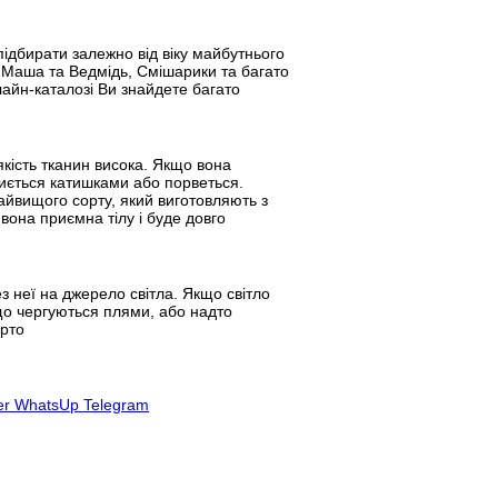
ідбирати залежно від віку майбутнього
 Маша та Ведмідь, Смішарики та багато
айн-каталозі Ви знайдете багато
якість тканин висока. Якщо вона
риється катишками або порветься.
айвищого сорту, який виготовляють з
вона приємна тілу і буде довго
 неї на джерело світла. Якщо світло
кщо чергуються плями, або надто
арто
er
WhatsUp
Telegram