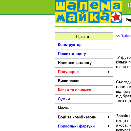
(
п
У
<< Підбер
Цікаво:
Конструктор
Пошиття одягу
У футбо
кілька 
Новинки каталогу
після п
Популярне
Вишиванки
Сьогодн
написам
Кепки та панамки
відправ
підібра
Сумки
того що
Маски
Зовнішн
Боді та комбінезони
якщо шв
якості.
Прикольні фартухи
купуват