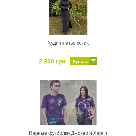
Худи-платье котик
2 300 грн
Купить
Парные футболки Джокер и Харли