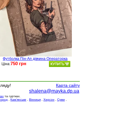
Футболка Пін-Ап дівчина Операторка
750 грн
Ціна:
гляду!
Карта сайту
shalena@mayka.dp.ua
ках
та гуртках.
город
,
Кам'янське
,
Вінниця
,
Херсон
,
Суми
,