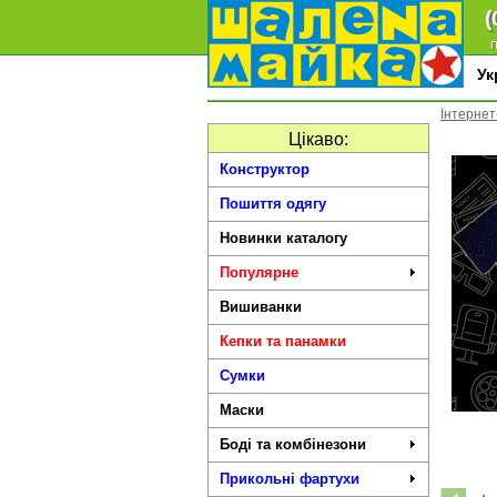
(
п
У
Інтернет
Цікаво:
Конструктор
Пошиття одягу
Новинки каталогу
Популярне
Вишиванки
Кепки та панамки
Сумки
Маски
Боді та комбінезони
Прикольні фартухи