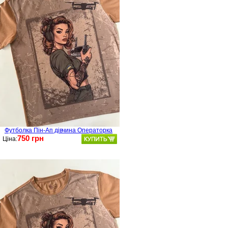
Футболка Пін-Ап дівчина Операторка
750 грн
Ціна: