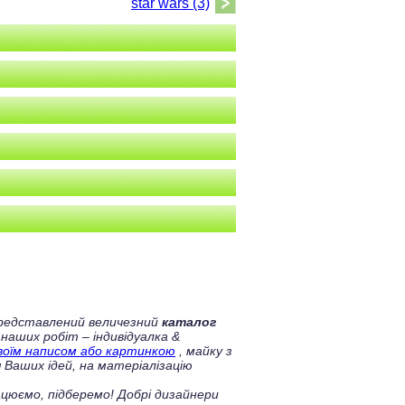
star wars (3)
 представлений величезний
каталог
 наших робіт – індивідуалка &
своїм написом або картинкою
, майку з
 Ваших ідей, на матеріалізацію
цюємо, підберемо! Добрі дизайнери