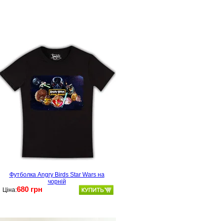
Футболка Angry Birds Star Wars на
чорній
680 грн
Ціна: