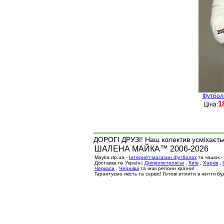
Футбол
1
Ціна:
ДОРОГІ ДРУЗІ! Наш колектив усміхаєтьс
ШАЛЕНА МАЙКА™ 2006-2026
Mayka.dp.ua -
Інтернет-магазин футболок
та чашок -
Доставка по Україні:
Дніпропетровськ
,
Київ
,
Харків
,
Черкаси
,
Чернівці
та інші регіони країни!
Гарантуємо якість та сервіс! Готові втілити в життя 