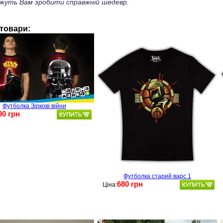
жуть Вам зробити справжній шедевр.
 товари:
Футболка Зіркові війни
90 грн
Футболка старий варс 1
680 грн
Ціна: