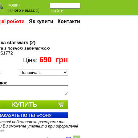
КОШИК
Нічого немає :(
ЗНАЙТИ
ші роботи
Як купити
Контакти
а star wars (2)
а з повною запечаткою
:
S1772
690
грн
Ціна:
:
ня:
аткові побажання за розмірами та
и Ви зможете уточнити при оформленні
ня