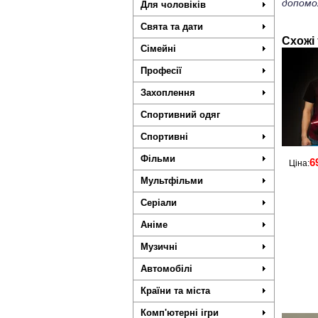
допомо
Для чоловіків
Свята та дати
Схожі
Сімейні
Професії
Захоплення
Спортивний одяг
Спортивні
Фільми
6
Ціна:
Мультфільми
Серіали
Аніме
Музичні
Автомобілі
Країни та міста
Комп'ютерні ігри