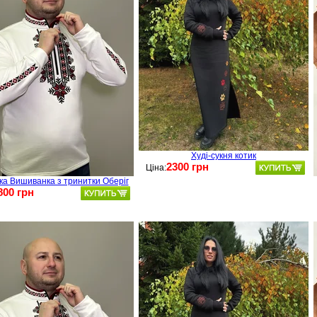
Худі-сукня котик
2300 грн
Ціна:
ка Вишиванка з тринитки Оберіг
800 грн