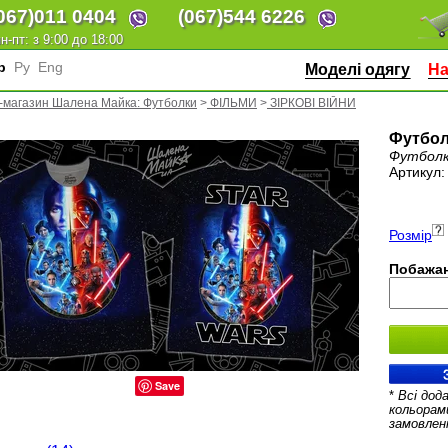
067)
011 0404
(067)
544 6226
н-пт: з 9:00 до 18:00
кр
Ру
Eng
Моделі одягу
На
-магазин Шалена Майка: Футболки
>
ФІЛЬМИ
>
ЗІРКОВІ ВІЙНИ
Футболк
Футболк
Артикул
Розмір
Побажан
Save
*
Всі дод
кольорам
замовлен