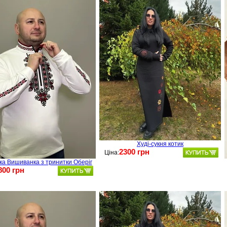
Худі-сукня котик
2300 грн
Ціна:
ка Вишиванка з тринитки Оберіг
800 грн