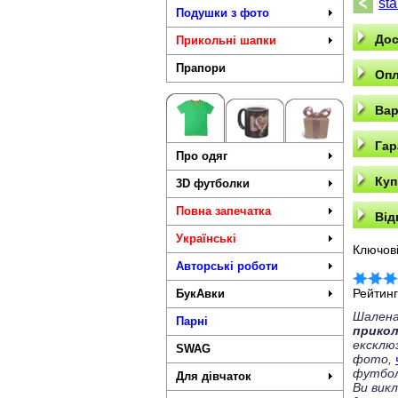
sta
Подушки з фото
Дос
Прикольні шапки
Прапори
Опл
Вар
Гар
Про одяг
Куп
3D футболки
Повна запечатка
Від
Українські
Ключові
Авторські роботи
Рейтин
БукАвки
Шалена
Парні
прико
ексклю
SWAG
фото,
футбол
Для дівчаток
Ви вик