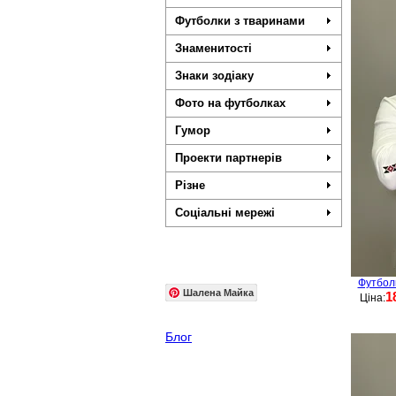
Футболки з тваринами
Знаменитості
Знаки зодіаку
Фото на футболках
Гумор
Проекти партнерів
Різне
Соціальні мережі
Футбол
Шалена Майка
1
Ціна:
Блог