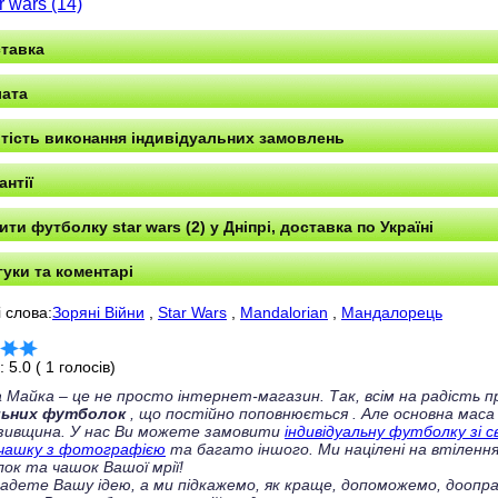
r wars (14)
тавка
ата
тість виконання індивідуальних замовлень
антії
ити футболку star wars (2) у Дніпрі, доставка по Україні
гуки та коментарі
 слова:
Зоряні Війни
,
Star Wars
,
Mandalorian
,
Мандалорець
г:
5.0
(
1
голосів)
 Майка – це не просто інтернет-магазин. Так, всім на радість
льних футболок
, що постійно поповнюється
. Але основна маса
зивщина. У нас Ви можете замовити
індивідуальну футболку зі 
чашку з фотографією
та багато іншого. Ми націлені на втілення
ок та чашок Вашої мрії!
ладете Вашу ідею, а ми підкажемо, як краще, допоможемо, доопра