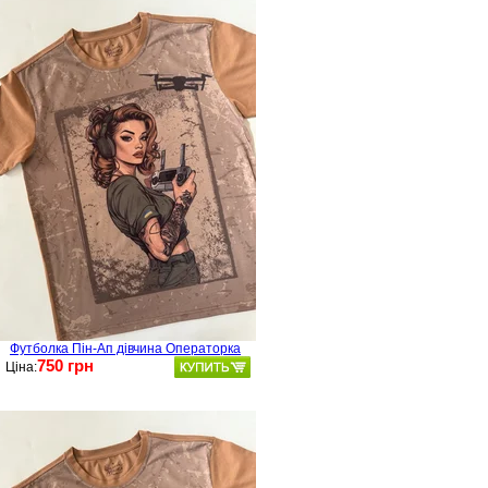
Футболка Пін-Ап дівчина Операторка
750 грн
Ціна: