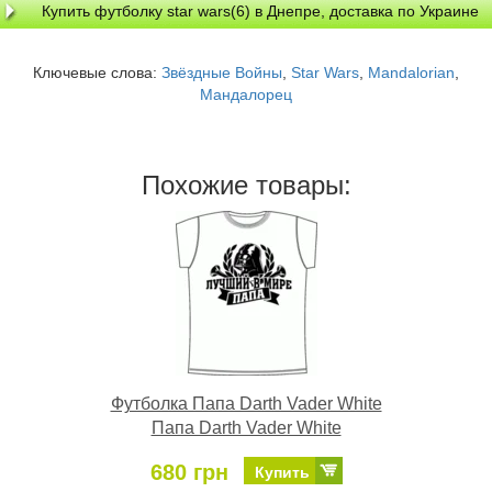
Купить футболку star wars(6) в Днепре, доставка по Украине
Ключевые слова:
Звёздные Войны
,
Star Wars
,
Mandalorian
,
Мандалорец
Похожие товары:
Футболка Папа Darth Vader White
Папа Darth Vader White
680 грн
Купить