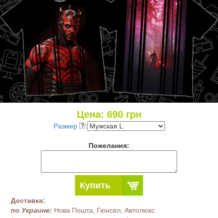
Цена:
690
грн
Размер
:
Пожелания:
Купить
Доставка:
по Украине:
Нова Пошта, Гюнсел, Автолюкс