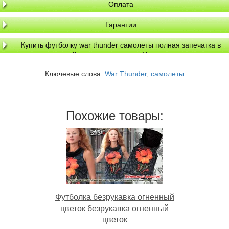
Оплата
Гарантии
Купить футболку war thunder самолеты полная запечатка в
Днепре, доставка по Украине
Ключевые слова:
War Thunder
,
самолеты
Похожие товары:
Футболка безрукавка огненный
цветок безрукавка огненный
цветок