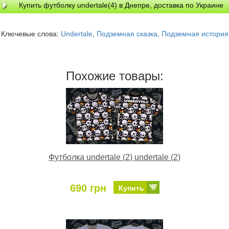
Купить футболку undertale(4) в Днепре, доставка по Украине
Ключевые слова:
Undertale
,
Подземная сказка
,
Подземная история
Похожие товары:
Футболка undertale (2) undertale (2)
690 грн
Купить