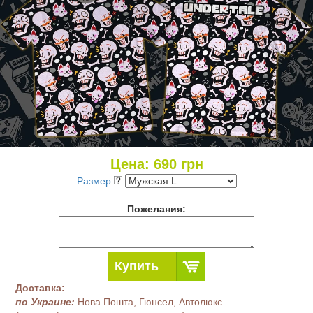
Цена:
690
грн
Размер
:
Пожелания:
Купить
Доставка:
по Украине:
Нова Пошта, Гюнсел, Автолюкс