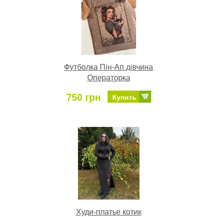
Футболка Пін-Ап дівчина
Операторка
750 грн
Купить
Худи-платье котик