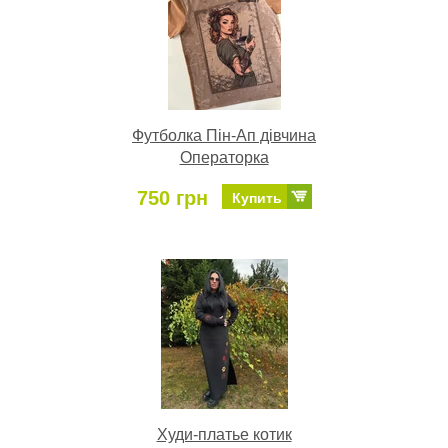
Футболка Пін-Ап дівчина
Операторка
750 грн
Купить
Худи-платье котик