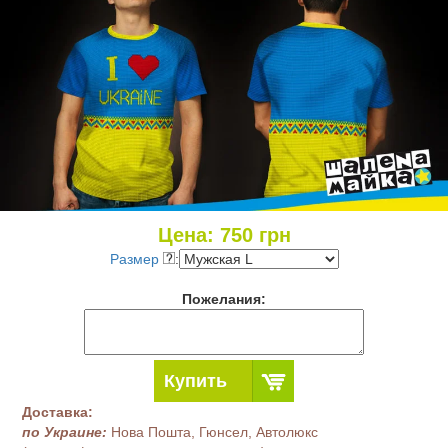
Цена:
750
грн
Размер
:
Пожелания:
Купить
Доставка:
по Украине:
Нова Пошта, Гюнсел, Автолюкс