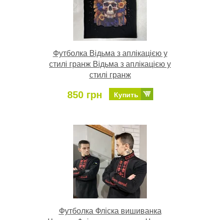
Футболка Відьма з аплікацією у
стилі гранж Відьма з аплікацією у
стилі гранж
850 грн
Купить
Футболка Фліска вишиванка