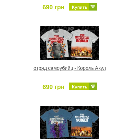
690 грн
Купить
отряд самоубийц - Король Акул
690 грн
Купить