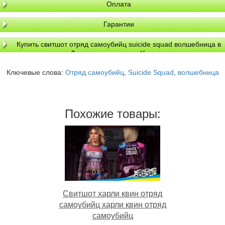
Оплата
Гарантии
Купить свитшот отряд самоубийц suicide squad волшебница в
Днепре, доставка по Украине
Ключевые слова:
Отряд самоубийц
,
Suicide Squad
,
волшебница
Похожие товары:
Свитшот харли квин отряд
самоубийц харли квин отряд
самоубийц