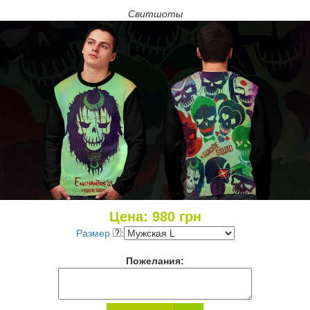
Свитшоты
Цена:
980
грн
Размер
:
Пожелания: