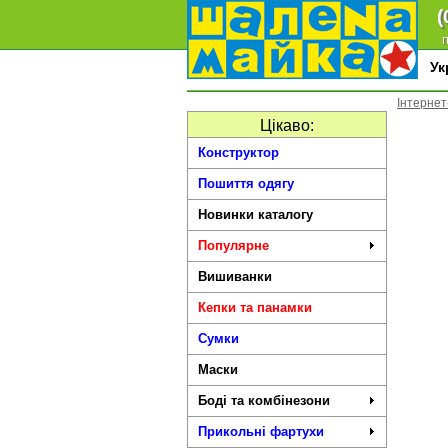
(
п
У
Інтернет
Цікаво:
Конструктор
Пошиття одягу
Новинки каталогу
Популярне
Вишиванки
Кепки та панамки
Сумки
Маски
Боді та комбінезони
Прикольні фартухи