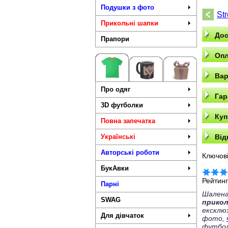
Подушки з фото
St
Прикольні шапки
Дос
Прапори
Опл
Вар
Про одяг
Гар
3D футболки
Куп
Повна запечатка
Українські
Від
Авторські роботи
Ключові
БукАвки
Рейтин
Парні
Шалена
SWAG
прико
ексклю
Для дівчаток
фото,
футбол