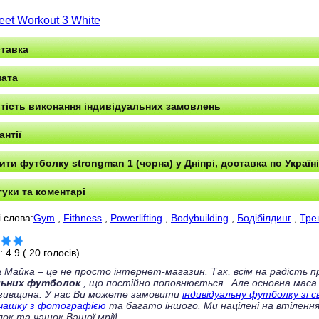
reet Workout 3 White
тавка
ата
тість виконання індивідуальних замовлень
антії
ити футболку strongman 1 (чорна) у Дніпрі, доставка по Україні
гуки та коментарі
 слова:
Gym
,
Fithness
,
Powerlifting
,
Bodybuilding
,
Бодібілдинг
,
Тре
г:
4.9
(
20
голосів)
 Майка – це не просто інтернет-магазин. Так, всім на радість
льних футболок
, що постійно поповнюється
. Але основна маса
зивщина. У нас Ви можете замовити
індивідуальну футболку зі 
чашку з фотографією
та багато іншого. Ми націлені на втілення
ок та чашок Вашої мрії!