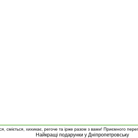
я, сміється, хихикає, регоче та ірже разом з вами! Приємного пере
Найкращі подарунки у Дніпропетровську