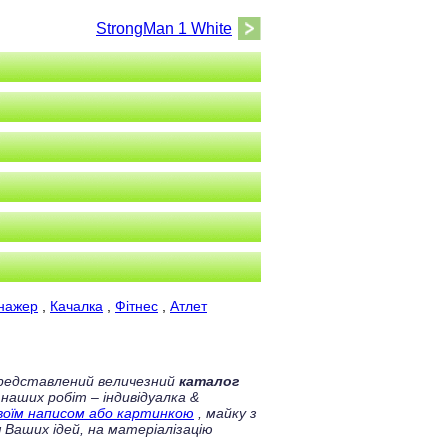
StrongMan 1 White
нажер
,
Качалка
,
Фітнес
,
Атлет
 представлений величезний
каталог
 наших робіт – індивідуалка &
своїм написом або картинкою
, майку з
 Ваших ідей, на матеріалізацію