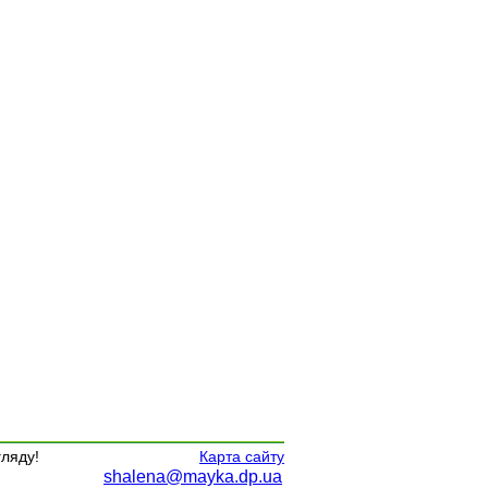
гляду!
Карта сайту
shalena@mayka.dp.ua