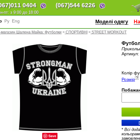
067)
011 0404
(067)
544 6226
н-пт: з 9:00 до 18:00
кр
Ру
Eng
Моделі одягу
На
-магазин Шалена Майка: Футболки
>
СПОРТИВНІ
>
STREET WORKOUT
Футбол
Приколь
Артикул
Колір фу
Розмір
Побажан
*
Всі дод
кольорам
Save
замовлен