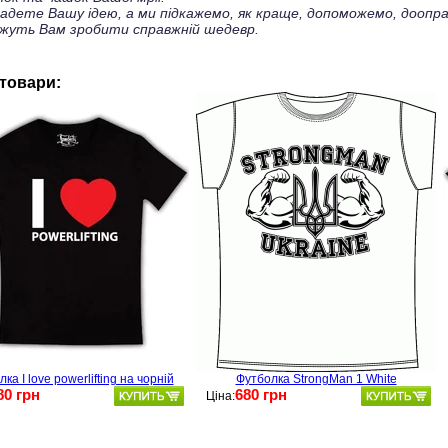
ладете Вашу ідею, а ми підкажемо, як краще, допоможемо, доопра
жуть Вам зробити справжній шедевр.
 товари:
ка I love powerlifting на чорній
Футболка StrongMan 1 White
80 грн
680 грн
Ціна: