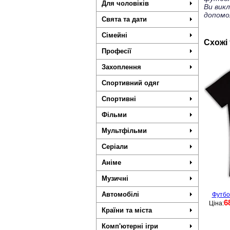
Для чоловіків
Ви вик
допомо
Свята та дати
Сімейні
Схожі
Професії
Захоплення
Спортивний одяг
Спортивні
Фільми
Мультфільми
Серіали
Аніме
Музичні
Автомобілі
Футбол
6
Ціна:
Країни та міста
Комп'ютерні ігри