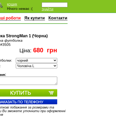
КОШИК
Нічого немає :(
ЗНАЙТИ
ші роботи
Як купити
Контакти
ка StrongMan 1 (Чорна)
на футболка
:
#3505
680
грн
Ціна:
тболки:
:
ня:
аткові побажання за розмірами та
и Ви зможете уточнити при оформленні
ня