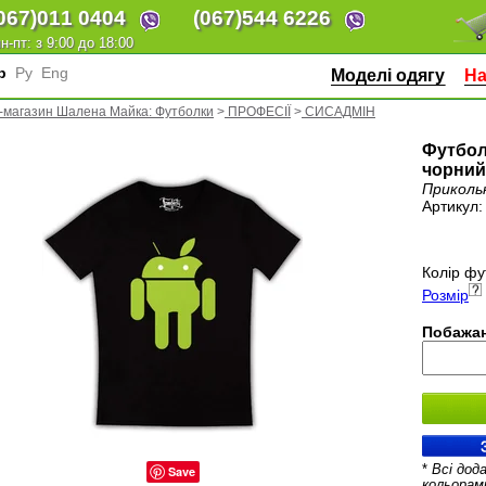
067)
011 0404
(067)
544 6226
н-пт: з 9:00 до 18:00
кр
Ру
Eng
Моделі одягу
На
-магазин Шалена Майка: Футболки
>
ПРОФЕСІЇ
>
СИСАДМІН
Футбол
чорний
Приколь
Артикул
Колір фу
Розмір
Побажан
*
Всі дод
Save
кольорам