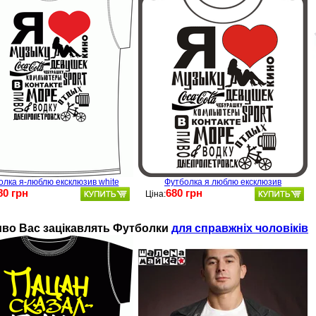
олка я-люблю ексклюзив white
Футболка я люблю ексклюзив
80 грн
680 грн
Ціна:
во Ваc зацікавлять
Футболки
для справжніх чоловіків