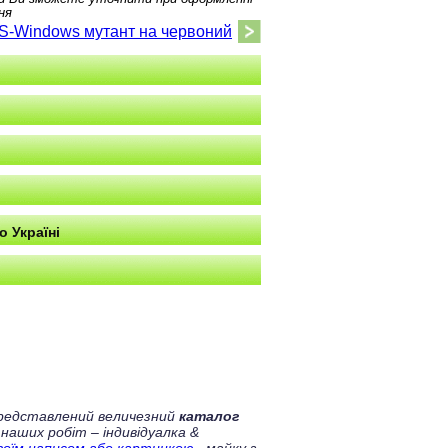
ня
OS-Windows мутант на червоний
о Україні
 представлений величезний
каталог
 наших робіт – індивідуалка &