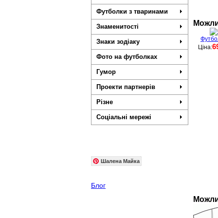
Футболки з тваринами
Можли
Знаменитості
Футбол
Знаки зодіаку
6
Ціна:
Фото на футболках
Гумор
Проекти партнерів
Різне
Соціальні мережі
Шалена Майка
Блог
Можли