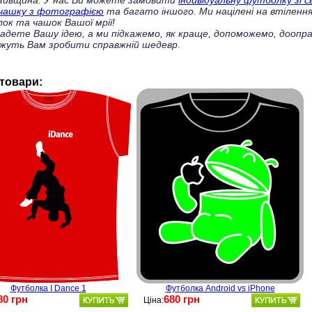
зивщина. У нас Ви можете замовити
індивідуальну футболку зі 
чашку з фотографією
та багато іншого. Ми націлені на втілення
ок та чашок Вашої мрії!
ладете Вашу ідею, а ми підкажемо, як краще, допоможемо, доопра
жуть Вам зробити справжній шедевр.
 товари:
Футболка I Dance 1
Футболка Android vs iPhone
80 грн
680 грн
Ціна: