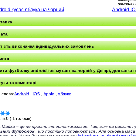
замовлен
droid кусає яблука на чорний
Android-i
тавка
ата
тість виконання індивідуальних замовлень
антії
ити футболку android-ios мутант на чорній у Дніпрі, доставка п
гуки та коментарі
 слова:
Android
,
iOS
,
Apple
,
яблуко
г:
5.0
(
1
голосів)
 Майка – це не просто інтернет-магазин. Так, всім на радість
льних футболок
, що постійно поповнюється
. Але основна маса