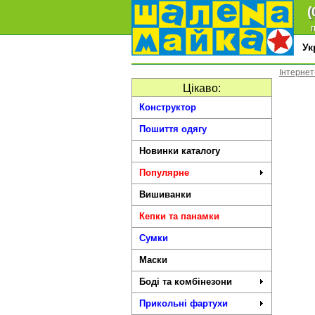
(
п
У
Інтернет
Цікаво:
Конструктор
Пошиття одягу
Новинки каталогу
Популярне
Вишиванки
Кепки та панамки
Сумки
Маски
Боді та комбінезони
Прикольні фартухи