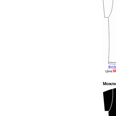
Футб
6
Ціна:
Можли