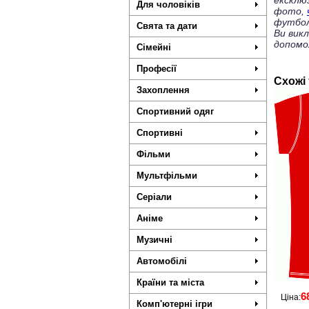
ексклю
Для чоловіків
фото,
футбол
Свята та дати
Ви вик
допомо
Сімейні
Професії
Схожі
Захоплення
Спортивний одяг
Спортивні
Фільми
Мультфільми
Серіали
Аніме
Музичні
Автомобілі
Країни та міста
6
Ціна:
Комп'ютерні ігри