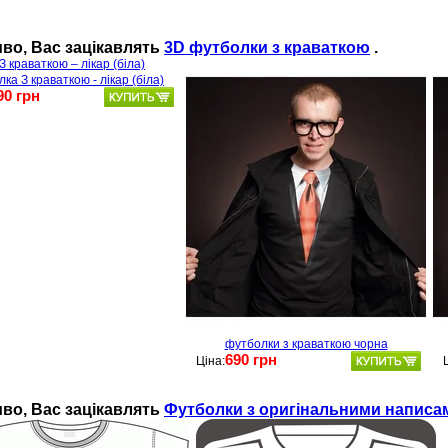
во, Ваc зацікавлять
3D футболки з краваткою
.
ка З краваткою - лікар (біла)
90 грн
футболки з краваткою чорна
690 грн
Ціна:
во, Ваc зацікавлять
Футболки з оригінальними написа