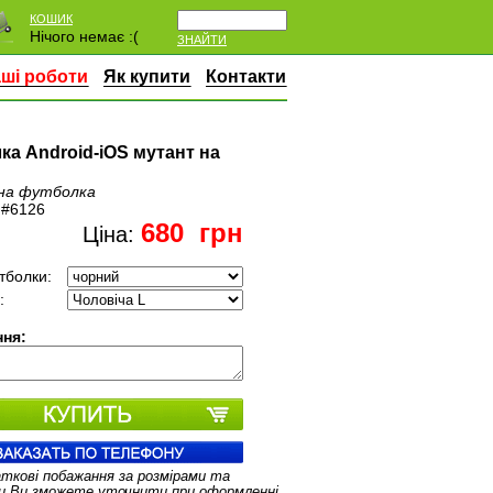
КОШИК
Нічого немає :(
ЗНАЙТИ
ші роботи
Як купити
Контакти
ка Android-iOS мутант на
на футболка
:
#6126
680
грн
Ціна:
тболки:
:
ня:
аткові побажання за розмірами та
и Ви зможете уточнити при оформленні