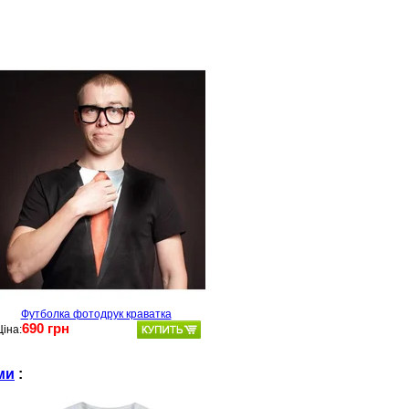
Футболка фотодрук краватка
690 грн
Ціна:
ми
: