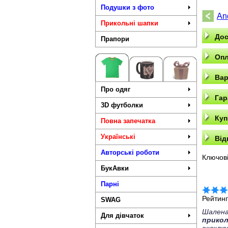
Подушки з фото
An
Прикольні шапки
Дос
Прапори
Опл
Вар
Про одяг
Гар
3D футболки
Куп
Повна запечатка
Українські
Від
Авторські роботи
Ключові
БукАвки
Парні
Рейтин
SWAG
Шалена
Для дівчаток
прико