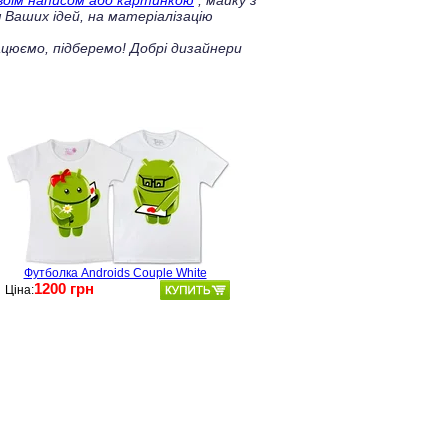
своїм написом або картинкою
, майку з
 Ваших ідей, на матеріалізацію
цюємо, підберемо! Добрі дизайнери
Футболка Androids Couple White
1200 грн
Ціна: