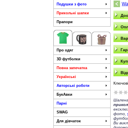
War
Подушки з фото
Прикольні шапки
Дос
Прапори
Опл
Вар
Гар
Про одяг
3D футболки
Куп
Повна запечатка
Від
Українські
Ключові
Авторські роботи
БукАвки
Шалена
Парні
прико
ексклю
SWAG
фото,
футбол
Для дівчаток
Ви вик
допомо