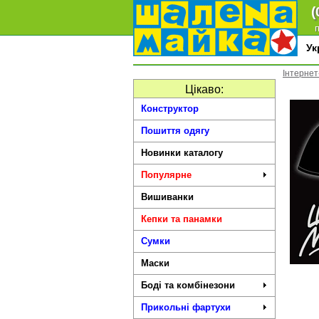
(
п
У
Інтернет
Цікаво:
Конструктор
Пошиття одягу
Новинки каталогу
Популярне
Вишиванки
Кепки та панамки
Сумки
Маски
Боді та комбінезони
Прикольні фартухи