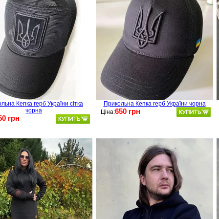
льна Кепка герб України сітка
Прикольна Кепка герб України чорна
чорна
650 грн
Ціна:
50 грн