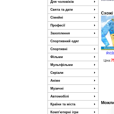
Для чоловіків
Свята та дати
Схожі
Сімейні
Професії
Захоплення
Спортивний одяг
Спортивні
футбо
Фільми
7
Ціна:
Мультфільми
Серіали
Аніме
Музичні
Автомобілі
Можли
Країни та міста
Комп'ютерні ігри