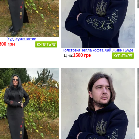
Худі-сукня котик
300 грн
Толстовка Тепла кофта Хай Живе і Буде
1500 грн
Ціна: