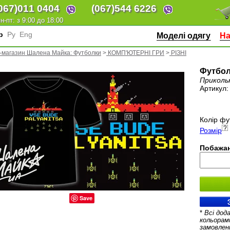
067)
011 0404
(067)
544 6226
н-пт: з 9:00 до 18:00
кр
Ру
Eng
Моделі одягу
На
-магазин Шалена Майка: Футболки
>
КОМП'ЮТЕРНІ ГРИ
>
РІЗНІ
Футбол
Приколь
Артикул
Колір фу
Розмір
Побажан
Save
*
Всі дод
кольорам
замовлен