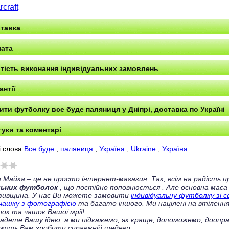
craft
тавка
ата
тість виконання індивідуальних замовлень
антії
ити футболку все буде паляниця у Дніпрі, доставка по Україні
гуки та коментарі
 слова:
Все буде
,
паляниця
,
Україна
,
Ukraine
,
Україна
 Майка – це не просто інтернет-магазин. Так, всім на радість
льних футболок
, що постійно поповнюється
. Але основна маса
зивщина. У нас Ви можете замовити
індивідуальну футболку зі 
чашку з фотографією
та багато іншого. Ми націлені на втілення
ок та чашок Вашої мрії!
ладете Вашу ідею, а ми підкажемо, як краще, допоможемо, доопра
жуть Вам зробити справжній шедевр.