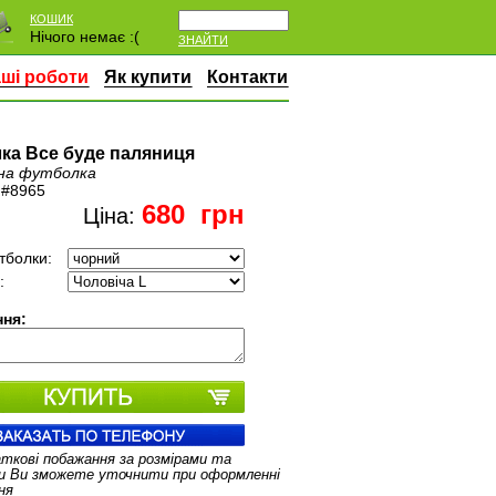
КОШИК
Нічого немає :(
ЗНАЙТИ
ші роботи
Як купити
Контакти
ка Все буде паляниця
на футболка
:
#8965
680
грн
Ціна:
тболки:
:
ня:
аткові побажання за розмірами та
и Ви зможете уточнити при оформленні
ня