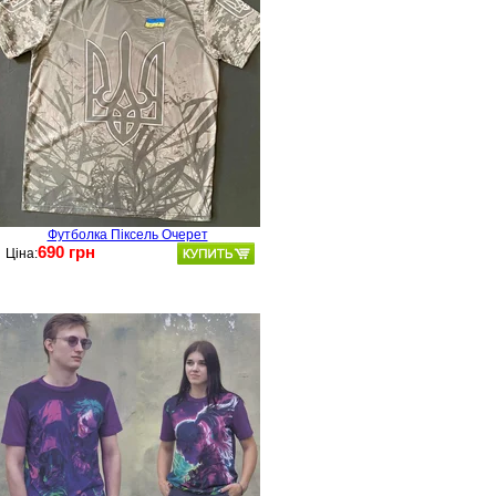
Футболка Піксель Очерет
690 грн
Ціна: