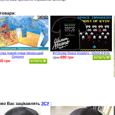
 товари:
лка довгий рукав Український
Футболка Space Invaders - Ghost of Kyiv
Олдскул
680 грн
Ціна:
50 грн
во Вас зацікавлять
ЗСУ
: