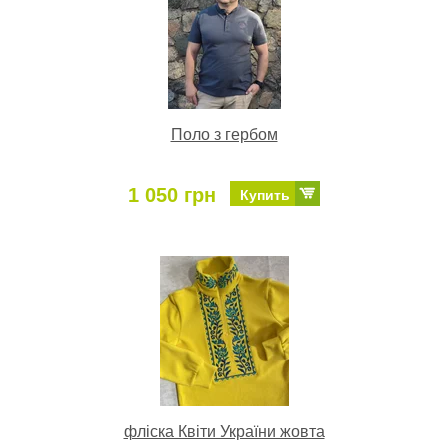
Поло з гербом
1 050 грн
Купить
фліска Квіти України жовта