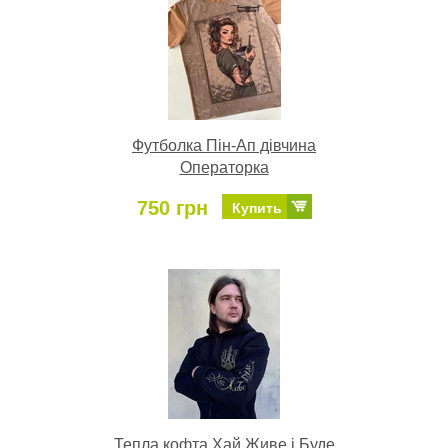
Футболка Пін-Ап дівчина
Операторка
750 грн
Купить
Тепла кофта Хай Живе і Буде