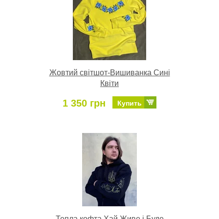
Жовтий світшот-Вишиванка Сині
Квіти
1 350 грн
Купить
Тепла кофта Хай Живе і Буде