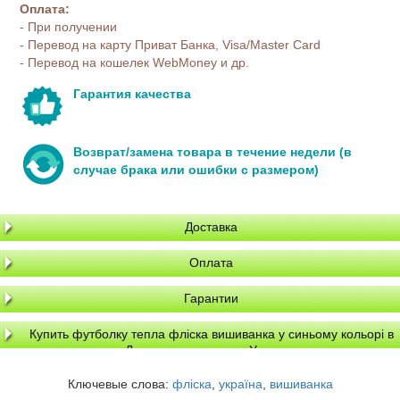
Оплата:
- При получении
- Перевод на карту Приват Банка, Visa/Master Card
- Перевод на кошелек WebMoney и др.
Гарантия качества
Возврат/замена товара в течение недели (в
случае брака или ошибки с размером)
Доставка
Оплата
Гарантии
Купить футболку тепла фліска вишиванка у синьому кольорі в
Днепре, доставка по Украине
Ключевые слова:
фліска
,
україна
,
вишиванка