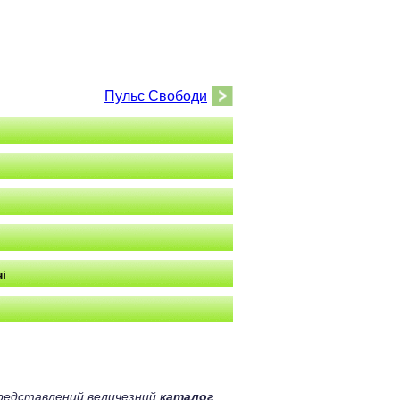
Пульс Свободи
і
 представлений величезний
каталог