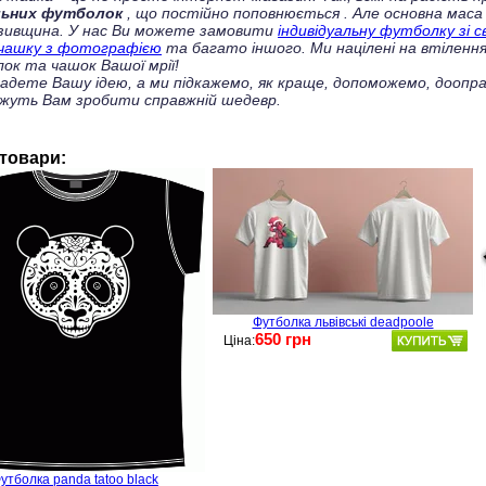
льних футболок
, що постійно поповнюється
. Але основна маса
зивщина. У нас Ви можете замовити
індивідуальну футболку зі 
чашку з фотографією
та багато іншого. Ми націлені на втілення
ок та чашок Вашої мрії!
ладете Вашу ідею, а ми підкажемо, як краще, допоможемо, доопра
жуть Вам зробити справжній шедевр.
 товари:
Футболка львівські deadpoole
650 грн
Ціна:
утболка panda tatoo black