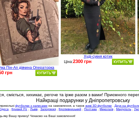
Худі-сукня котик
2300 грн
Ціна:
лка Пін-Ап дівчина Операторка
50 грн
я, сміється, хихикає, регоче та ірже разом з вами! Приємного пере
Найкращі подарунки у Дніпропетровську
 прикольні
футболки з написами
на замовлення, а також
живі 3D футболки
.
Друк на футбол
Одеса
,
Кривий Ріг
,
Львів
,
Запоріжжя
,
Кропивницький
,
Полтава
,
Миколаїв
,
Маріуполь
,
Уж
будь-яку Вашу примху! Чекаємо на Ваші замовлення!