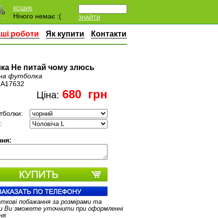
КОШИК
Нічого немає :(
ЗНАЙТИ
ші роботи
Як купити
Контакти
ка Не питай чому злюсь
на футболка
:
A17632
680
грн
Ціна:
тболки:
:
ня:
аткові побажання за розмірами та
и Ви зможете уточнити при оформленні
ня