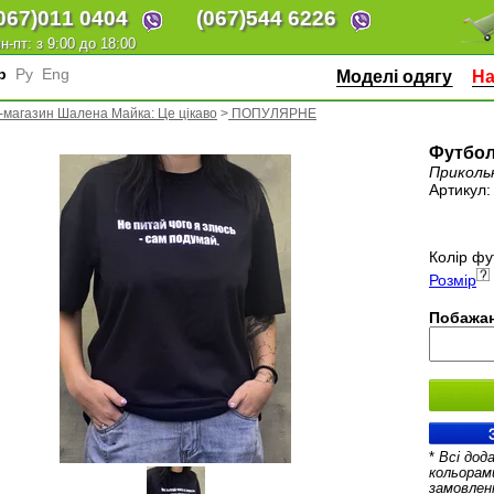
067)
011 0404
(067)
544 6226
н-пт: з 9:00 до 18:00
кр
Ру
Eng
Моделі одягу
На
-магазин Шалена Майка: Це цікаво
>
ПОПУЛЯРНЕ
Футбол
Приколь
Артикул
Колір фу
Розмір
Побажан
*
Всі дод
кольорам
замовлен