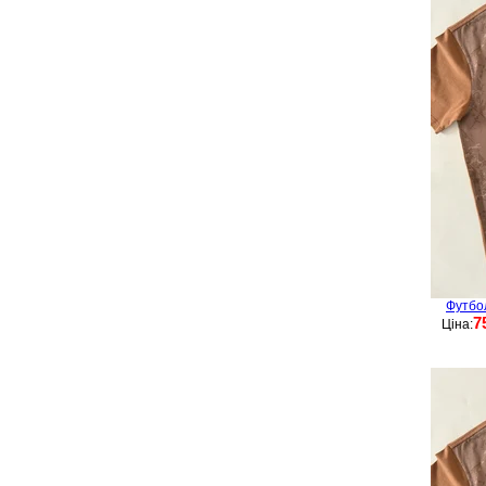
Футбо
7
Ціна: