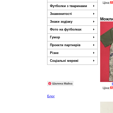
6
Ціна:
Футболки з тваринами
Знаменитості
Можли
Знаки зодіаку
Фото на футболках
Гумор
Проекти партнерів
Різне
Соціальні мережі
Шалена Майка
6
Ціна:
Блог