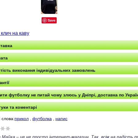
Save
 клич на каву
тавка
ата
тість виконання індивідуальних замовлень
антії
ити футболку не питай чому злюсь у Дніпрі, доставка по Україн
гуки та коментарі
 слова:
прикол
,
футболка
,
напис
 Майка – це не просто інтернет-магазин. Так, всім на радість