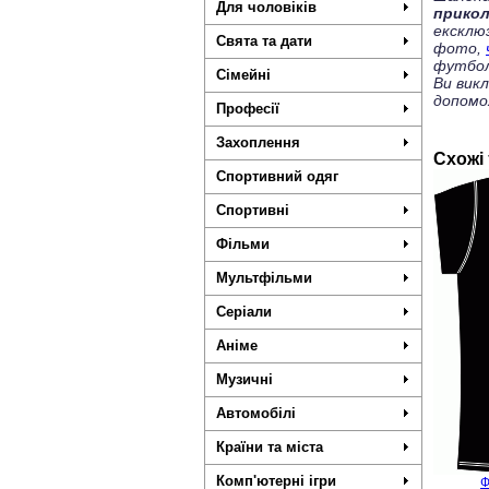
Для чоловіків
прико
ексклю
Свята та дати
фото,
футбол
Сімейні
Ви вик
допомо
Професії
Захоплення
Схожі
Спортивний одяг
Спортивні
Фільми
Мультфільми
Серіали
Аніме
Музичні
Автомобілі
Країни та міста
Комп'ютерні ігри
Ф