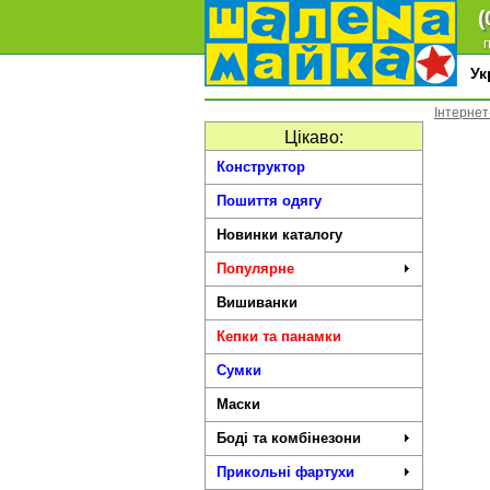
(
п
У
Інтернет
Цікаво:
Конструктор
Пошиття одягу
Новинки каталогу
Популярне
Вишиванки
Кепки та панамки
Сумки
Маски
Боді та комбінезони
Прикольні фартухи