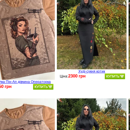
Худі-сукня котик
2300 грн
Ціна:
лка Пін-Ап дівчина Операторка
50 грн