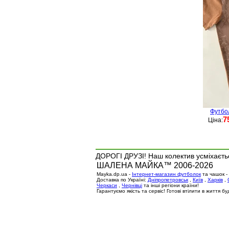
Футбо
7
Ціна:
ДОРОГІ ДРУЗІ! Наш колектив усміхаєтьс
ШАЛЕНА МАЙКА™ 2006-2026
Mayka.dp.ua -
Інтернет-магазин футболок
та чашок -
Доставка по Україні:
Дніпропетровськ
,
Київ
,
Харків
,
Черкаси
,
Чернівці
та інші регіони країни!
Гарантуємо якість та сервіс! Готові втілити в життя 