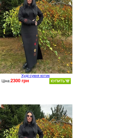
Худі-сукня котик
2300 грн
Ціна: