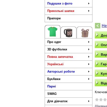
Подушки з фото
Прикольні шапки
Прапори
Не
Дос
Про одяг
Опл
3D футболки
Вар
Повна запечатка
Гар
Українські
Авторські роботи
Куп
БукАвки
Від
Парні
Ключові
SWAG
Для дівчаток
Шалена