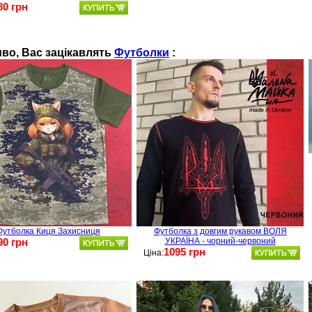
80 грн
во, Ваc зацікавлять
Футболки
:
Футболка Киця Захисниця
Футболка з довгим рукавом ВОЛЯ
90 грн
УКРАЇНА - чорний-червоний
1095 грн
Ціна: