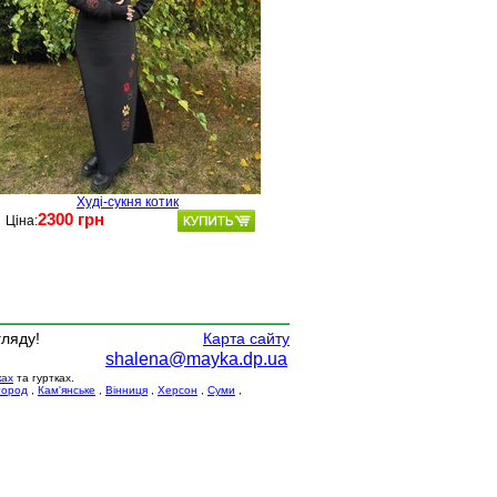
Худі-сукня котик
2300 грн
Ціна:
гляду!
Карта сайту
shalena@mayka.dp.ua
ках
та гуртках.
город
,
Кам'янське
,
Вінниця
,
Херсон
,
Суми
,