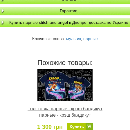
Гарантии
Купить парные stitch and angel в Днепре, доставка по Украине
Ключевые слова:
мультик
,
парные
Похожие товары:
Толстовка парные - крэш бандикут
парные - крэш бандикут
1 300 грн
Купить