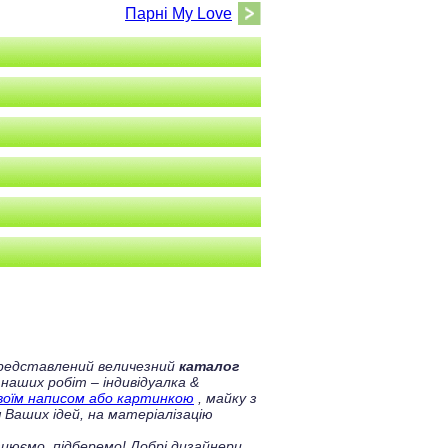
Парні My Love
 представлений величезний
каталог
 наших робіт – індивідуалка &
своїм написом або картинкою
, майку з
 Ваших ідей, на матеріалізацію
цюємо, підберемо! Добрі дизайнери