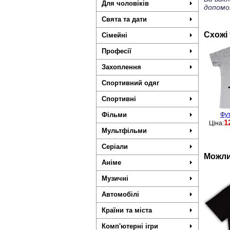
Для чоловіків
допомо
Свята та дати
Схожі
Сімейні
Професії
Захоплення
Спортивний одяг
Спортивні
Фільми
Фу
1
Ціна:
Мультфільми
Серіали
Можли
Аніме
Музичні
Автомобілі
Країни та міста
Комп'ютерні ігри