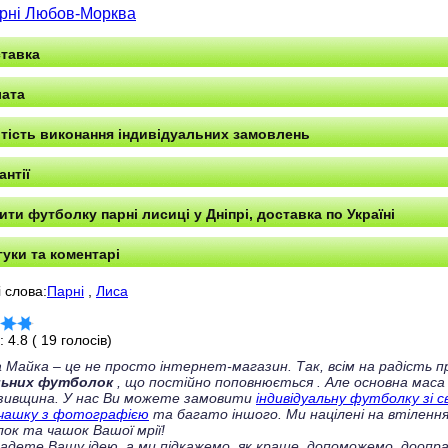
рні Любов-Морква
тавка
ата
тість виконання індивідуальних замовлень
антії
ити футболку парні лисиці у Дніпрі, доставка по Україні
гуки та коментарі
 слова:
Парні
,
Лиса
г:
4.8
(
19
голосів)
 Майка – це не просто інтернет-магазин. Так, всім на радість
льних футболок
, що постійно поповнюється
. Але основна маса
зивщина. У нас Ви можете замовити
індивідуальну футболку зі 
чашку з фотографією
та багато іншого. Ми націлені на втілення
ок та чашок Вашої мрії!
ладете Вашу ідею, а ми підкажемо, як краще, допоможемо, доопра