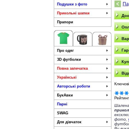
Па
Подушки з фото
Прикольні шапки
Дос
Прапори
Опл
Вар
Гар
Про одяг
3D футболки
Куп
Повна запечатка
Від
Українські
Ключові
Авторські роботи
БукАвки
Рейтин
Парні
Шалена
прико
SWAG
ексклю
фото,
Для дівчаток
футбол
Ви вик