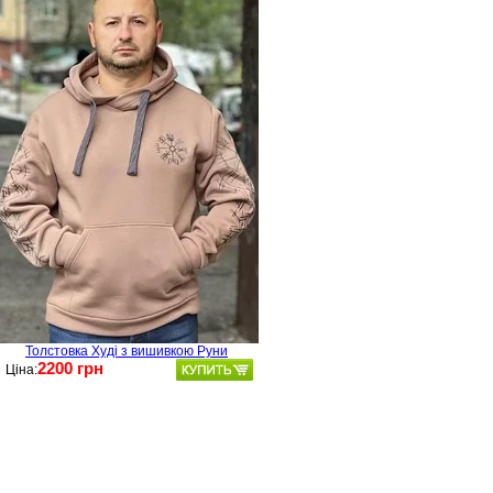
Толстовка Худі з вишивкою Руни
2200 грн
Ціна: