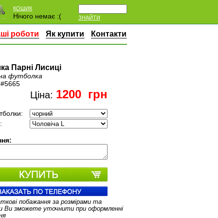
КОШИК
Нічого немає :(
ЗНАЙТИ
ші роботи
Як купити
Контакти
ка Парні Лисиці
на футболка
:
#5665
1200
грн
Ціна:
тболки:
:
ня:
аткові побажання за розмірами та
и Ви зможете уточнити при оформленні
ня