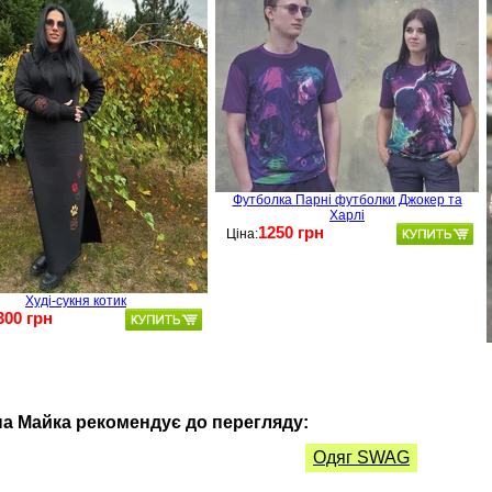
Футболка Парні футболки Джокер та
Харлі
1250 грн
Ціна:
Худі-сукня котик
300 грн
а Майка рекомендує до перегляду:
Одяг SWAG