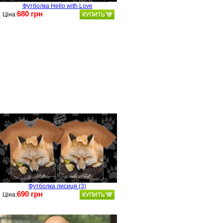
Футболка Hello with Love
680 грн
Ціна:
Футболка лисиця (3)
690 грн
Ціна: