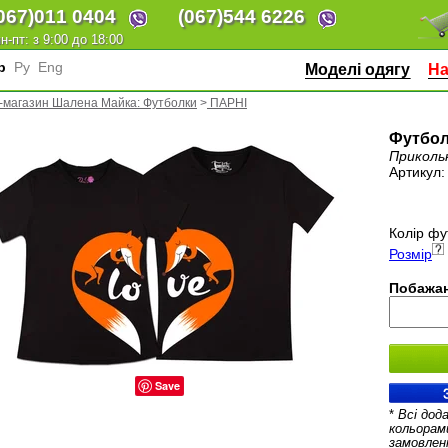
067)
011 0404
(067)
544 6226
н-пт: з 9:00 до 18:00
кр
Ру
Eng
Моделі одягу
На
-магазин Шалена Майка: Футболки
>
ПАРНІ
Футбол
Приколь
Артикул
Колір фу
Розмір
Побажан
Save
*
Всі дод
кольорам
замовлен