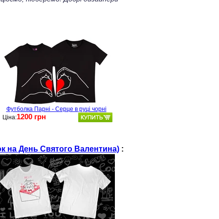
Футболка Парні - Серце в руці чорні
1200 грн
Ціна:
ок на День Святого Валентина)
: