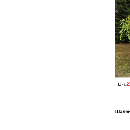
2
Ціна:
Шален