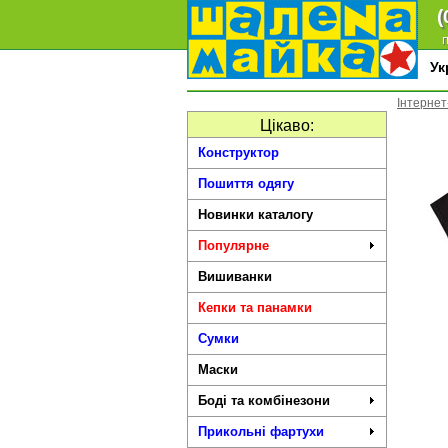
(
п
У
Інтернет
Цікаво:
Конструктор
Пошиття одягу
Новинки каталогу
Популярне
Вишиванки
Кепки та панамки
Сумки
Маски
Боді та комбінезони
Прикольні фартухи