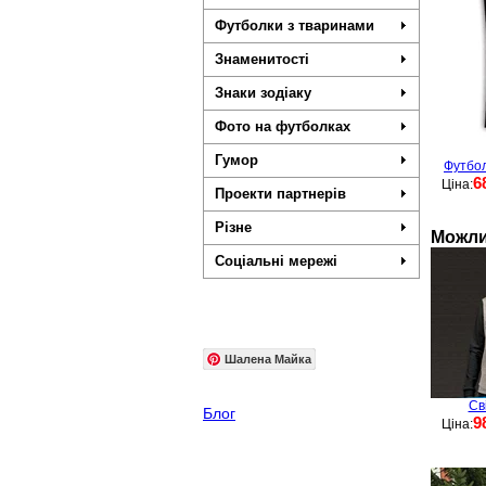
Футболки з тваринами
Знаменитості
Знаки зодіаку
Фото на футболках
Гумор
Футбол
6
Ціна:
Проекти партнерів
Різне
Можли
Соціальні мережі
Шалена Майка
Св
Блог
9
Ціна: