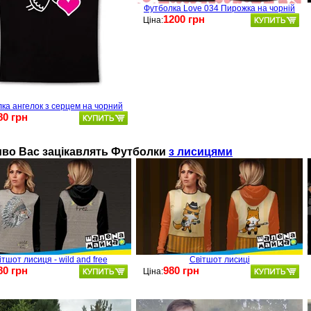
Футболка Love 034 Пирожка на чорній
1200 грн
Ціна:
ка ангелок з серцем на чорний
80 грн
во Ваc зацікавлять
Футболки
з лисицями
ітшот лисиця - wild and free
Світшот лисиці
80 грн
980 грн
Ціна: