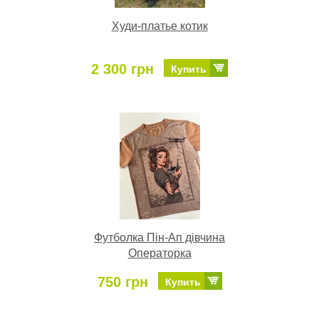
Худи-платье котик
2 300 грн
Купить
Футболка Пін-Ап дівчина
Операторка
750 грн
Купить