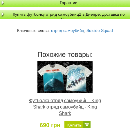
Гарантии
Купить футболку отряд самоубийц2 в Днепре, доставка по
Украине
Ключевые слова:
отряд самоубийц
,
Suicide Squad
Похожие товары:
Футболка отряд самоубийц - King
Shark отряд самоубийц - King
Shark
690 грн
Купить