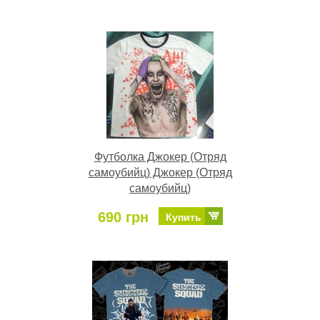
Футболка Джокер (Отряд
самоубийц) Джокер (Отряд
самоубийц)
690 грн
Купить