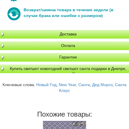
Возврат/замена товара в течение недели (в
случае брака или ошибки с размером)
Доставка
Оплата
Гарантии
Купить свитшот новогодний свитшот санта подарки в Днепре,
доставка по Украине
Ключевые слова:
Новый Год
,
New Year
,
Санта
,
Дед Мороз
,
Санта
Клаус
Похожие товары: