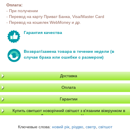
Оплата:
- При получении
- Перевод на карту Приват Банка, Visa/Master Card
- Перевод на кошелек WebMoney и др.
Гарантия качества
Возврат/замена товара в течение недели (в
случае брака или ошибки с размером)
Доставка
Оплата
Гарантии
Купить свитшот новорічний світшот з в'язаним візерунком в
Днепре, доставка по Украине
Ключевые слова:
новий рік
,
різдво
,
светр
,
світшот