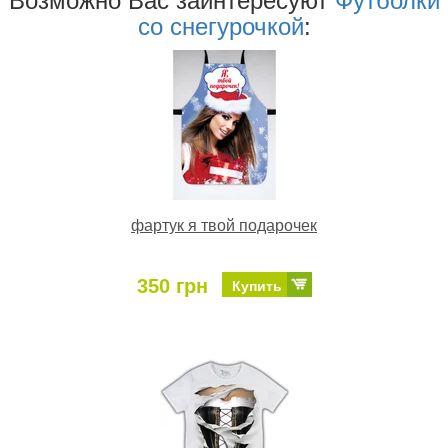
Возможно Ваc заинтересуют
Футболки
со снегурочкой
:
фартук я твой подарочек
350 грн
Купить