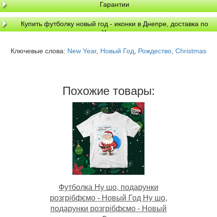
Гарантии
Купить футболку новый год - иконки в Днепре, доставка по
Украине
Ключевые слова:
New Year
,
Новый Год
,
Рождество
,
Christmas
Похожие товары:
Футболка Ну шо, подарунки
розгрібфємо - Новый Год Ну шо,
подарунки розгрібфємо - Новый