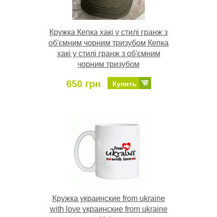
Кружка Кепка хакі у стилі гранж з
об'ємним чорним тризубом Кепка
хакі у стилі гранж з об'ємним
чорним тризубом
650 грн
Купить
Кружка украинские from ukraine
with love украинские from ukraine