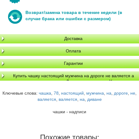
Возврат/замена товара в течение недели (в
случае брака или ошибки с размером)
Доставка
Оплата
Гарантии
Купить чашку настоящий мужчина на дороге не валяется а
валяется на диване в Днепре, доставка по Украине
Ключевые слова:
чашка
,
78
,
настоящий
,
мужчина
,
на
,
дороге
,
не
,
валяется
,
валяется
,
на
,
диване
чашки - надписи
Похожие товары: