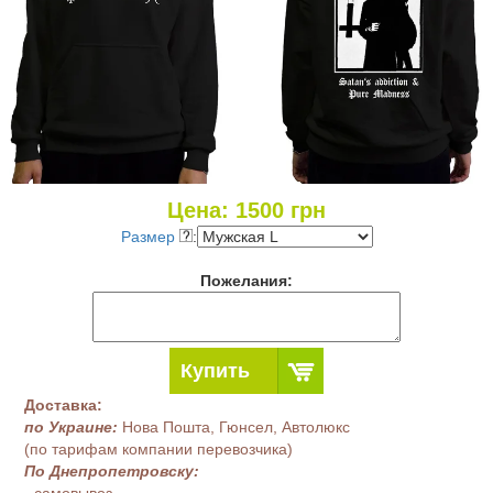
Цена:
1500
грн
Размер
:
Пожелания:
Купить
Доставка:
по Украине:
Нова Пошта, Гюнсел, Автолюкс
(по тарифам компании перевозчика)
По Днепропетровску:
- самовывоз