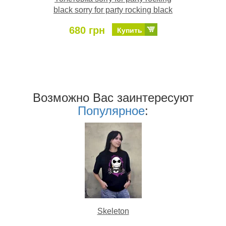
black sorry for party rocking black
680 грн
Купить
Возможно Ваc заинтересуют
Популярное
:
Skeleton