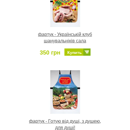
фартук - Українській клуб
шанувальніків сала
350 грн
Купить
фартук - Готую від душі, з душею,
для душі!