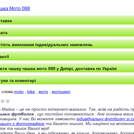
шка Мото 088
тавка
ата
тість виконання індивідуальних замовлень
антії
ити чашку чашка мото 089 у Дніпрі, доставка по Україні
гуки та коментарі
 слова:
moto
,
bike
,
мото
,
мотоцикл
 Майка – це не просто інтернет-магазин. Так, всім на радість
льних футболок
, що постійно поповнюється
. Але основна маса
зивщина. У нас Ви можете замовити
індивідуальну футболку зі 
чашку з фотографією
та багато іншого. Ми націлені на втілення
ок та чашок Вашої мрії!
ладете Вашу ідею, а ми підкажемо, як краще, допоможемо, доопра