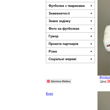
Футболки з тваринами
Знаменитості
Знаки зодіаку
Фото на футболках
Гумор
Проекти партнерів
Різне
Соціальні мережі
Футбол
1
Шалена Майка
Ціна:
Блог