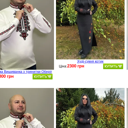
Худі-сукня котик
2300 грн
Ціна:
ка Вишиванка з тринитки Оберіг
800 грн