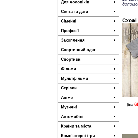
Для чоловіків
допомо
Свята та дати
Схожі
Сімейні
Професії
Захоплення
Спортивний одяг
Спортивні
Фільми
Мультфільми
Серіали
Аніме
6
Ціна:
Музичні
Автомобілі
Країни та міста
Комп'ютерні ігри