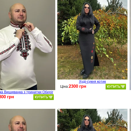
Худі-сукня котик
2300 грн
Ціна:
ка Вишиванка з тринитки Оберіг
800 грн