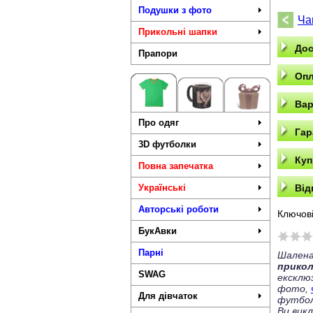
Подушки з фото
Ча
Прикольні шапки
Дос
Прапори
Опл
Вар
Про одяг
Гар
3D футболки
Куп
Повна запечатка
Українські
Від
Авторські роботи
Ключові
БукАвки
Парні
Шалена
прико
SWAG
ексклю
фото,
Для дівчаток
футбол
Ви вик