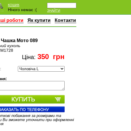
КОШИК
Нічого немає :(
ЗНАЙТИ
ші роботи
Як купити
Контакти
 Чашка Мото 089
ний кухоль
:
M1728
350
грн
Ціна:
:
ня:
аткові побажання за розмірами та
и Ви зможете уточнити при оформленні
ня