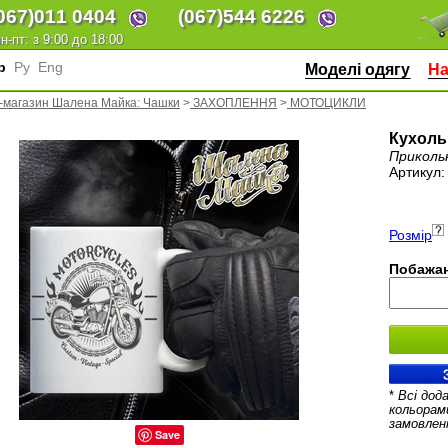
067)
011 0404
(067)
544 6226
н-пт: з 9:00 до 18:00
кр
Ру
Eng
Моделі одягу
На
т-магазин Шалена Майка: Чашки
>
ЗАХОПЛЕННЯ
>
МОТОЦИКЛИ
Кухоль
Приколь
Артикул
Розмір
Побажан
*
Всі дод
кольорам
замовлен
Save