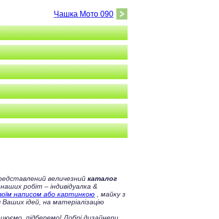
Чашка Мото 090
 представлений величезний
каталог
 наших робіт – індивідуалка &
своїм написом або картинкою
, майку з
 Ваших ідей, на матеріалізацію
цюємо, підберемо! Добрі дизайнери