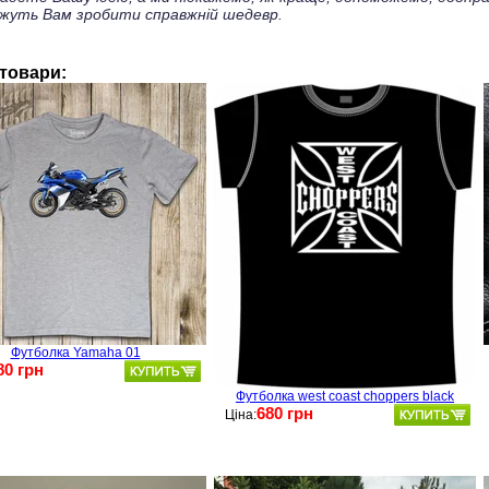
жуть Вам зробити справжній шедевр.
 товари:
Футболка Yamaha 01
80 грн
Футболка west coast choppers black
680 грн
Ціна: