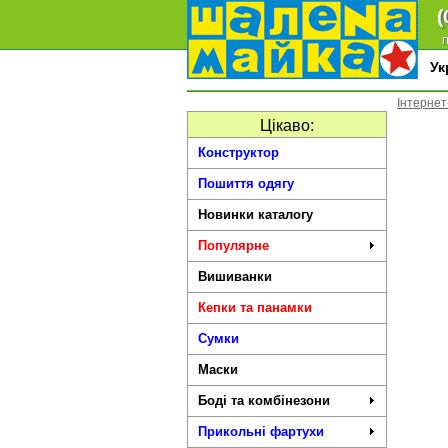
(
п
У
Інтерне
Цікаво:
Конструктор
Пошиття одягу
Новинки каталогу
Популярне
Вишиванки
Кепки та панамки
Сумки
Маски
Боді та комбінезони
Прикольні фартухи