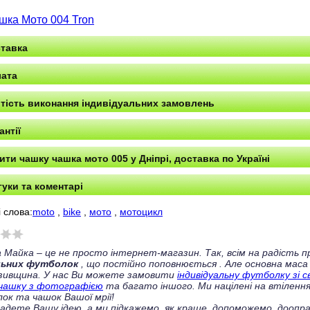
шка Мото 004 Tron
тавка
ата
тість виконання індивідуальних замовлень
антії
ити чашку чашка мото 005 у Дніпрі, доставка по Україні
гуки та коментарі
 слова:
moto
,
bike
,
мото
,
мотоцикл
 Майка – це не просто інтернет-магазин. Так, всім на радість
льних футболок
, що постійно поповнюється
. Але основна маса
зивщина. У нас Ви можете замовити
індивідуальну футболку зі 
чашку з фотографією
та багато іншого. Ми націлені на втілення
ок та чашок Вашої мрії!
ладете Вашу ідею, а ми підкажемо, як краще, допоможемо, доопра