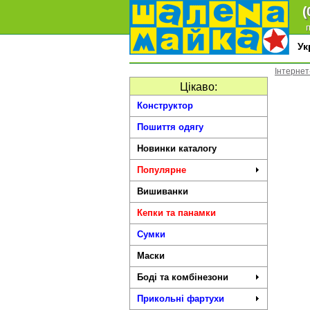
(
п
У
Інтерне
Цікаво:
Конструктор
Пошиття одягу
Новинки каталогу
Популярне
Вишиванки
Кепки та панамки
Сумки
Маски
Боді та комбінезони
Прикольні фартухи