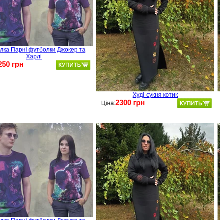
лка Парні футболки Джокер та
Харлі
250 грн
Худі-сукня котик
2300 грн
Ціна: