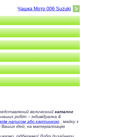
Чашка Мото 006 Suzuki
 представлений величезний
каталог
 наших робіт – індивідуалка &
своїм написом або картинкою
, майку з
 Ваших ідей, на матеріалізацію
цюємо, підберемо! Добрі дизайнери