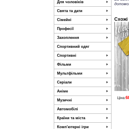
Для чоловіків
допомо
Свята та дати
Схожі
Сімейні
Професії
Захоплення
Спортивний одяг
Спортивні
Фільми
Мультфільми
Серіали
Аніме
6
Ціна:
Музичні
Автомобілі
Країни та міста
Комп'ютерні ігри