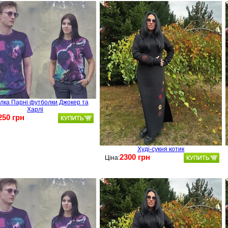
лка Парні футболки Джокер та
Харлі
250 грн
Худі-сукня котик
2300 грн
Ціна: