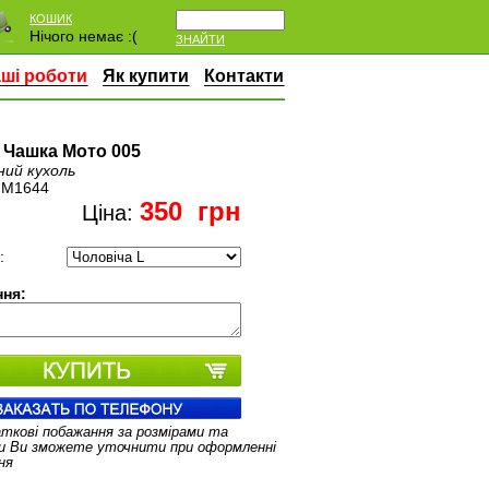
КОШИК
Нічого немає :(
ЗНАЙТИ
ші роботи
Як купити
Контакти
 Чашка Мото 005
ний кухоль
:
M1644
350
грн
Ціна:
:
ня:
аткові побажання за розмірами та
и Ви зможете уточнити при оформленні
ня