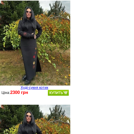
Худі-сукня котик
2300 грн
Ціна: