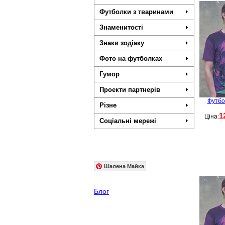
Футболки з тваринами
Знаменитості
Знаки зодіаку
Фото на футболках
Гумор
Проекти партнерів
Футбо
Різне
1
Ціна:
Соціальні мережі
Шалена Майка
Блог