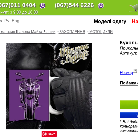
067)
011 0404
(067)
544 6226
н-пт: з 9:00 до 18:00
кр
Ру
Eng
Моделі одягу
На
т-магазин Шалена Майка: Чашки
>
ЗАХОПЛЕННЯ
>
МОТОЦИКЛИ
Кухоль
Приколь
Артикул
Розмір
Побажан
*
Всі дод
кольорам
замовлен
Save