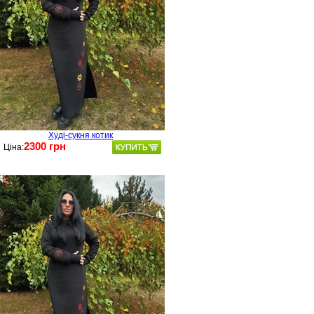
Худі-сукня котик
2300 грн
Ціна: