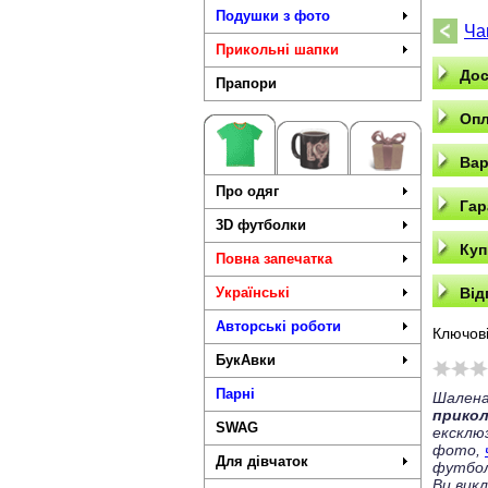
Подушки з фото
Ча
Прикольні шапки
Дос
Прапори
Опл
Вар
Про одяг
Гар
3D футболки
Куп
Повна запечатка
Українські
Від
Авторські роботи
Ключові
БукАвки
Парні
Шалена
прико
SWAG
ексклю
фото,
Для дівчаток
футбол
Ви вик