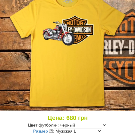
Цена:
680
грн
Цвет футболки:
Размер
: