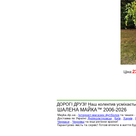
2
Ціна:
ДОРОГІ ДРУЗІ! Наш колектив усміхаєтьс
ШАЛЕНА МАЙКА™ 2006-2026
Mayka.dp.ua -
Інтернет-магазин футболок
та чашок -
Доставка по Україні:
Дніпропетровськ
,
Київ
,
Харків
,
Черкаси
,
Чернівці
та інші регіони країни!
Гарантуємо якість та сервіс! Готові втілити в життя 