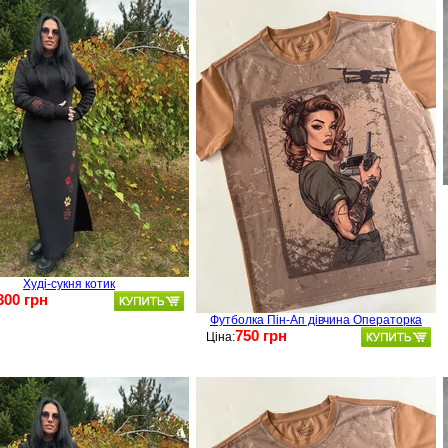
Худі-сукня котик
300 грн
Футболка Пін-Ап дівчина Операторка
750 грн
Ціна: