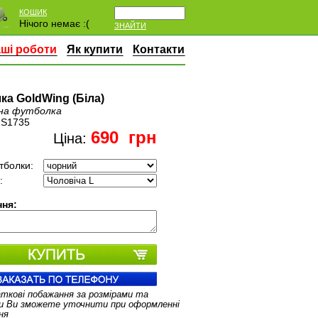
КОШИК
Нічого немає :(
ЗНАЙТИ
ші роботи
Як купити
Контакти
ка GoldWing (Біла)
на футболка
:
S1735
690
грн
Ціна:
тболки:
:
ня:
аткові побажання за розмірами та
и Ви зможете уточнити при оформленні
ня