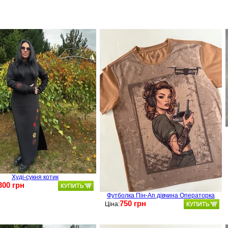
Худі-сукня котик
300 грн
Футболка Пін-Ап дівчина Операторка
750 грн
Ціна: