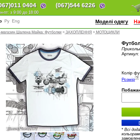
067)
011 0404
(067)
544 6226
н-пт: з 9:00 до 18:00
кр
Ру
Eng
Моделі одягу
На
-магазин Шалена Майка: Футболки
>
ЗАХОПЛЕННЯ
>
МОТОЦИКЛИ
Футбол
Приколь
Артикул
Колір фу
Розмір
Побажан
*
Всі дод
кольорам
замовлен