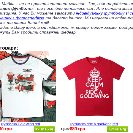
 Майка – це не просто інтернет-магазин. Так, всім на радість
льних футболок
, що постійно поповнюється
. Але основна маса
зивщина. У нас Ви можете замовити
індивідуальну футболку зі 
чашку з фотографією
та багато іншого. Ми націлені на втілення
ок та чашок Вашої мрії!
ладете Вашу ідею, а ми підкажемо, як краще, допоможемо, доопра
жуть Вам зробити справжній шедевр.
 товари:
Футболка GoldWing red
Футболка ride a goldwing red
90 грн
680 грн
Ціна: