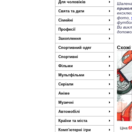
Для чоловіків
Шалена
прико
Свята та дати
ексклю
фото,
Сімейні
футбол
Ви вик
Професії
допомо
Захоплення
Схожі
Спортивний одяг
Спортивні
Фільми
Мультфільми
Серіали
Аніме
Музичні
Автомобілі
Країни та міста
6
Ціна:
Комп'ютерні ігри