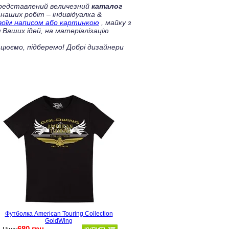
 представлений величезний
каталог
 наших робіт – індивідуалка &
своїм написом або картинкою
, майку з
 Ваших ідей, на матеріалізацію
цюємо, підберемо! Добрі дизайнери
Футболка American Touring Collection
GoldWing
680 грн