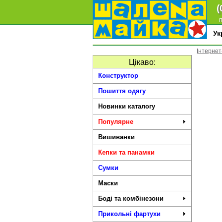
(
п
У
Інтернет
Цікаво:
Конструктор
Пошиття одягу
Новинки каталогу
Популярне
Вишиванки
Кепки та панамки
Сумки
Маски
Боді та комбінезони
Прикольні фартухи