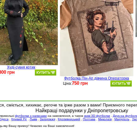
Худі-сукня котик
300 грн
Футболка Пін-Ап дівчина Операторка
750 грн
Ціна:
я, сміється, хихикає, регоче та ірже разом з вами! Приємного пере
Найкращі подарунки у Дніпропетровську
 прикольні
футболки з написами
на замовлення, а також
живі 3D футболки
.
Друк на футбол
Одеса
,
Кривий Ріг
,
Львів
,
Запоріжжя
,
Кропивницький
,
Полтава
,
Миколаїв
,
Маріуполь
,
Уж
будь-яку Вашу примху! Чекаємо на Ваші замовлення!