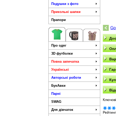
Подушки з фото
Прикольні шапки
Прапори
Go
Дос
Про одяг
Опл
3D футболки
Вар
Повна запечатка
Гар
Українські
Авторські роботи
Куп
БукАвки
Від
Парні
Ключові
SWAG
Для дівчаток
Рейтин