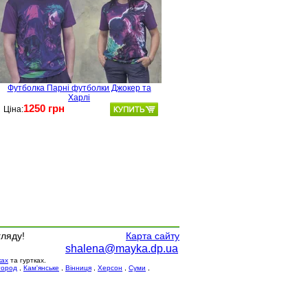
Футболка Парні футболки Джокер та
Харлі
1250 грн
Ціна:
гляду!
Карта сайту
shalena@mayka.dp.ua
ках
та гуртках.
город
,
Кам'янське
,
Вінниця
,
Херсон
,
Суми
,