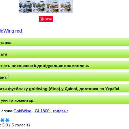
Save
ldWing red
тавка
ата
тість виконання індивідуальних замовлень
антії
ити футболку goldwing (біла) у Дніпрі, доставка по Україні
гуки та коментарі
 слова:
GoldWing
,
GL1800
,
голдвінг
г:
5.0
(
5
голосів)