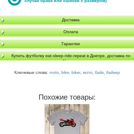
случае брака или ошибки с размером)
Доставка
Оплата
Гарантии
Купить футболку eat-sleep-ride-repeat в Днепре, доставка по
Украине
Ключевые слова:
moto
,
bike
,
biker
,
мото
,
байк
,
байкер
Похожие товары: