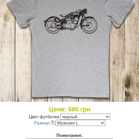
Цена:
680
грн
Цвет футболки:
Размер
:
Пожелания: