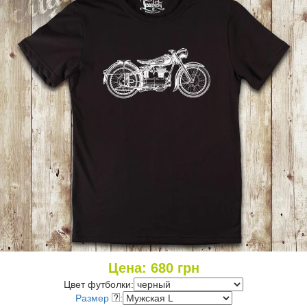
Цена:
680
грн
Цвет футболки:
Размер
: