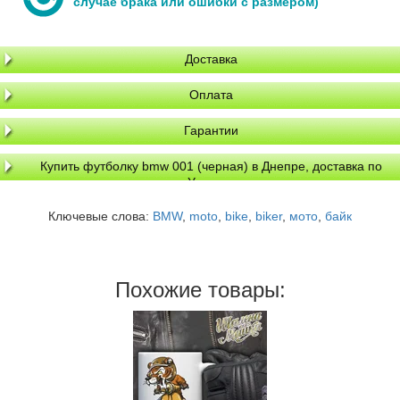
случае брака или ошибки с размером)
Доставка
Оплата
Гарантии
Купить футболку bmw 001 (черная) в Днепре, доставка по
Украине
Ключевые слова:
BMW
,
moto
,
bike
,
biker
,
мото
,
байк
Похожие товары: