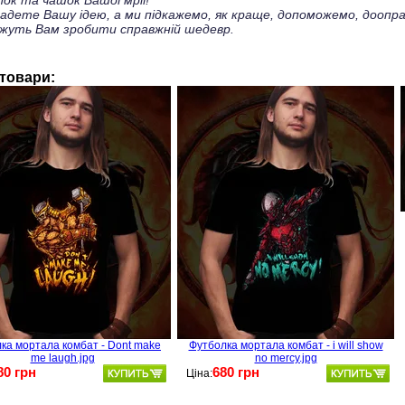
ок та чашок Вашої мрії!
ладете Вашу ідею, а ми підкажемо, як краще, допоможемо, доопра
жуть Вам зробити справжній шедевр.
 товари:
ка мортала комбат - Dont make
Футболка мортала комбат - i will show
me laugh.jpg
no mercy.jpg
80 грн
680 грн
Ціна: