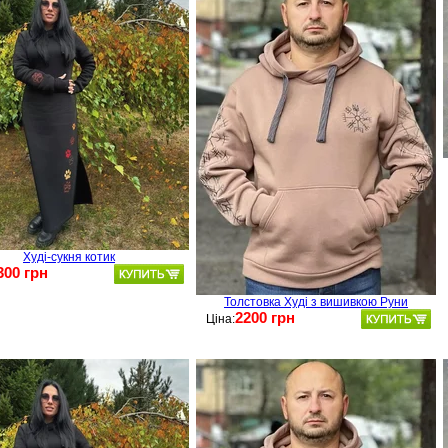
Худі-сукня котик
300 грн
Толстовка Худі з вишивкою Руни
2200 грн
Ціна: