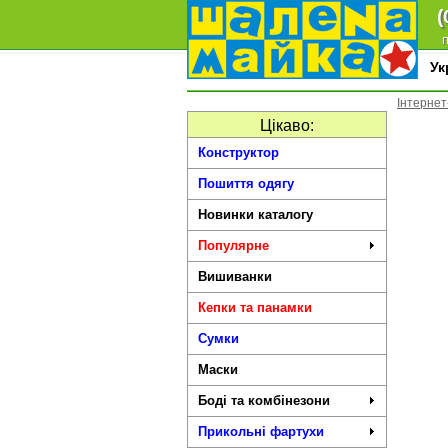
(
п
У
Інтернет
Цікаво:
Конструктор
Пошиття одягу
Новинки каталогу
Популярне
Вишиванки
Кепки та панамки
Сумки
Маски
Боді та комбінезони
Прикольні фартухи