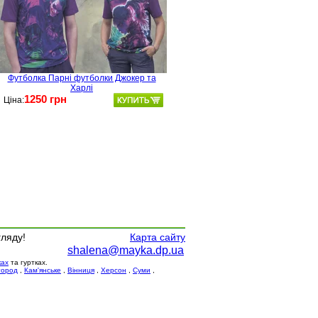
Футболка Парні футболки Джокер та
Харлі
1250 грн
Ціна:
гляду!
Карта сайту
shalena@mayka.dp.ua
ках
та гуртках.
город
,
Кам'янське
,
Вінниця
,
Херсон
,
Суми
,