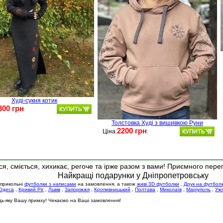
Худі-сукня котик
300 грн
Толстовка Худі з вишивкою Руни
2200 грн
Ціна:
я, сміється, хихикає, регоче та ірже разом з вами! Приємного пере
Найкращі подарунки у Дніпропетровську
 прикольні
футболки з написами
на замовлення, а також
живі 3D футболки
.
Друк на футбол
Одеса
,
Кривий Ріг
,
Львів
,
Запоріжжя
,
Кропивницький
,
Полтава
,
Миколаїв
,
Маріуполь
,
Уж
будь-яку Вашу примху! Чекаємо на Ваші замовлення!