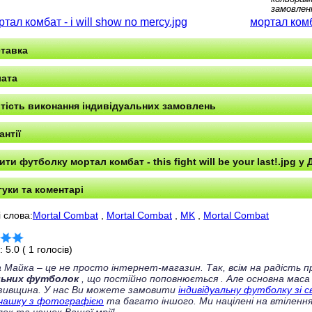
замовлен
тал комбат - i will show no mercy.jpg
мортал комб
тавка
ата
тість виконання індивідуальних замовлень
антії
ити футболку мортал комбат - this fight will be your last!.jpg у 
гуки та коментарі
 слова:
Mortal Combat
,
Mortal Combat
,
MK
,
Mortal Combat
г:
5.0
(
1
голосів)
 Майка – це не просто інтернет-магазин. Так, всім на радість
льних футболок
, що постійно поповнюється
. Але основна маса
зивщина. У нас Ви можете замовити
індивідуальну футболку зі 
чашку з фотографією
та багато іншого. Ми націлені на втілення