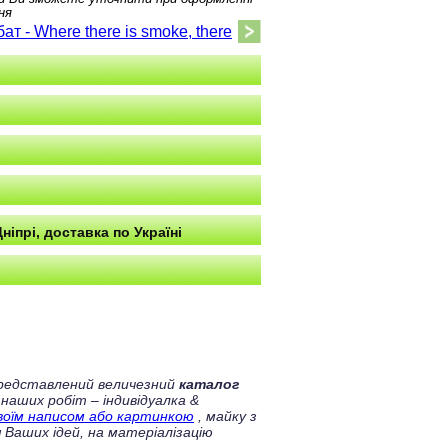
ня
ат - Where there is smoke, there
is fire!.jpg
Дніпрі, доставка по Україні
 представлений величезний
каталог
 наших робіт – індивідуалка &
своїм написом або картинкою
, майку з
 Ваших ідей, на матеріалізацію