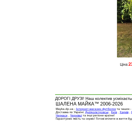
2
Ціна:
ДОРОГІ ДРУЗІ! Наш колектив усміхаєтьс
ШАЛЕНА МАЙКА™ 2006-2026
Mayka.dp.ua -
Інтернет-магазин футболок
та чашок -
Доставка по Україні:
Дніпропетровськ
,
Київ
,
Харків
,
Черкаси
,
Чернівці
та інші регіони країни!
Гарантуємо якість та сервіс! Готові втілити в життя 