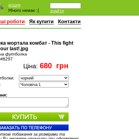
КОШИК
Нічого немає :(
ЗНАЙТИ
ші роботи
Як купити
Контакти
а мортала комбат - This fight
your last!.jpg
на футболка
:
#8297
680
грн
Ціна:
тболки:
:
ня:
аткові побажання за розмірами та
и Ви зможете уточнити при оформленні