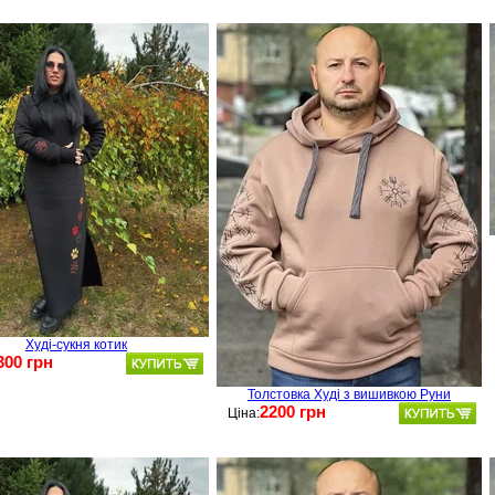
Худі-сукня котик
300 грн
Толстовка Худі з вишивкою Руни
2200 грн
Ціна: