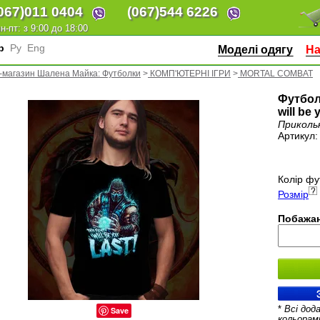
067)
011 0404
(067)
544 6226
н-пт: з 9:00 до 18:00
кр
Ру
Eng
Моделі одягу
На
-магазин Шалена Майка: Футболки
>
КОМП'ЮТЕРНІ ІГРИ
>
MORTAL COMBAT
Футболк
will be 
Приколь
Артикул
Колір фу
Розмір
Побажан
*
Всі дод
Save
кольорам