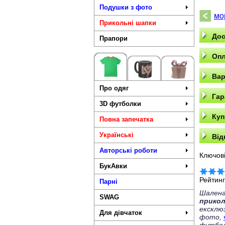
Подушки з фото
мор
Прикольні шапки
Дос
Прапори
Опл
Вар
Про одяг
Гар
3D футболки
Куп
Повна запечатка
Українські
Від
Авторські роботи
Ключові
БукАвки
Рейтин
Парні
Шалена
SWAG
прико
ексклю
Для дівчаток
фото,