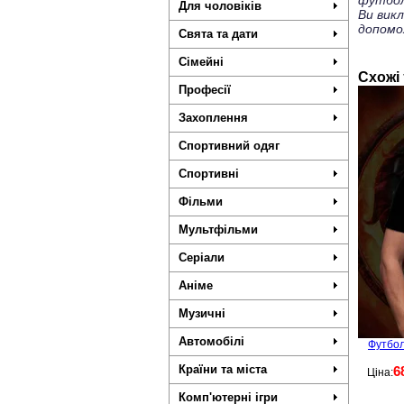
футбол
Для чоловіків
Ви вик
допомо
Свята та дати
Сімейні
Схожі
Професії
Захоплення
Спортивний одяг
Спортивні
Фільми
Мультфільми
Серіали
Аніме
Музичні
Автомобілі
Футбол
Країни та міста
6
Ціна:
Комп'ютерні ігри