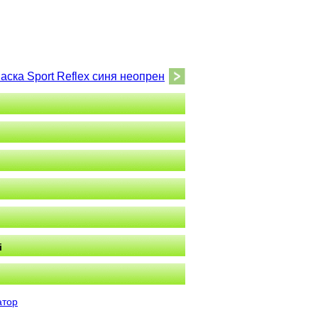
аска Sport Reflex синя неопрен
і
атор