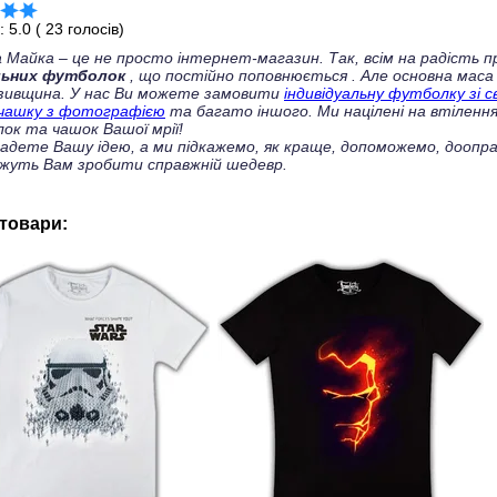
г:
5.0
(
23
голосів)
 Майка – це не просто інтернет-магазин. Так, всім на радість
льних футболок
, що постійно поповнюється
. Але основна маса
зивщина. У нас Ви можете замовити
індивідуальну футболку зі 
чашку з фотографією
та багато іншого. Ми націлені на втілення
ок та чашок Вашої мрії!
ладете Вашу ідею, а ми підкажемо, як краще, допоможемо, доопра
жуть Вам зробити справжній шедевр.
 товари: