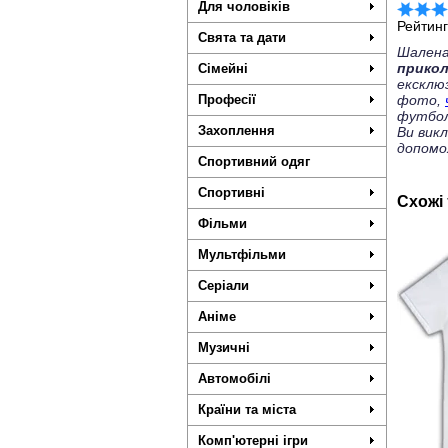
Для чоловіків
Рейтин
Свята та дати
Шалена
прико
Сімейні
ексклю
Професії
фото,
футбол
Захоплення
Ви вик
допомо
Спортивний одяг
Спортивні
Схожі
Фільми
Мультфільми
Серіали
Аніме
Музичні
Автомобілі
Країни та міста
Комп'ютерні ігри