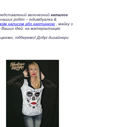
 представлений величезний
каталог
 наших робіт – індивідуалка &
своїм написом або картинкою
, майку з
 Ваших ідей, на матеріалізацію
цюємо, підберемо! Добрі дизайнери