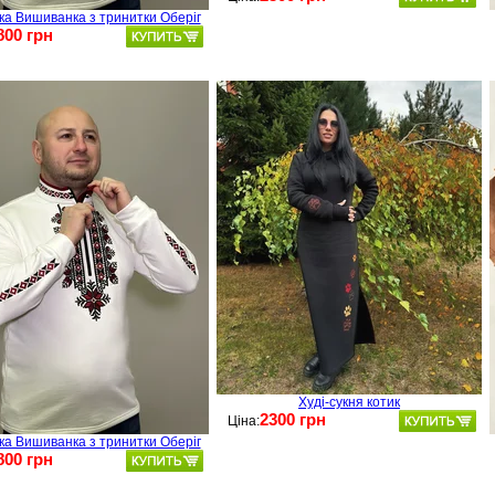
ка Вишиванка з тринитки Оберіг
800 грн
Худі-сукня котик
2300 грн
Ціна:
ка Вишиванка з тринитки Оберіг
800 грн