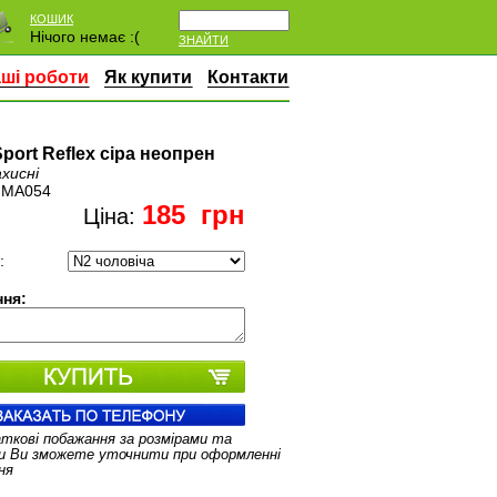
КОШИК
Нічого немає :(
ЗНАЙТИ
ші роботи
Як купити
Контакти
port Reflex сіра неопрен
хисні
:
MA054
185
грн
Ціна:
:
ня:
аткові побажання за розмірами та
и Ви зможете уточнити при оформленні
ня