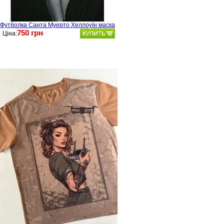
Футболка Санта Муерто Хеллоуїн маска
750 грн
Ціна: