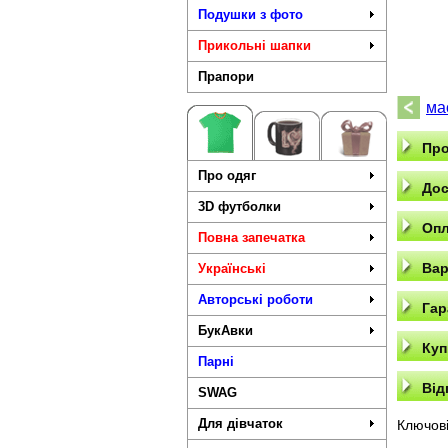
Подушки з фото
Прикольні шапки
Прапори
ма
Про
Про одяг
Дос
3D футболки
Опл
Повна запечатка
Вар
Українські
Авторські роботи
Гар
БукАвки
Куп
Парні
Від
SWAG
Для дівчаток
Ключові