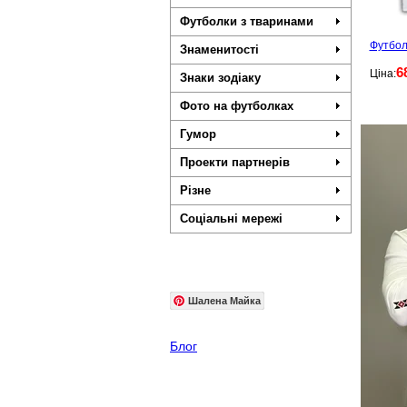
Футболки з тваринами
Футболк
Знаменитості
6
Ціна:
Знаки зодіаку
Фото на футболках
Гумор
Проекти партнерів
Різне
Соціальні мережі
Шалена Майка
Блог