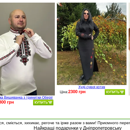
Худі-сукня котик
2300 грн
Ціна:
ка Вишиванка з тринитки Оберіг
800 грн
я, сміється, хихикає, регоче та ірже разом з вами! Приємного пере
Найкращі подарунки у Дніпропетровську