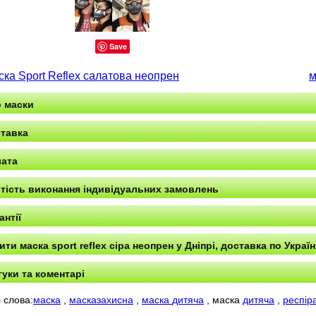
Save
ска Sport Reflex салатова неопрен
м
 маски
тавка
ата
тість виконання індивідуальних замовлень
антії
ити маска sport reflex сіра неопрен у Дніпрі, доставка по Україн
гуки та коментарі
 слова:
маска
,
масказахисна
,
маска
дитяча
,
маска
дитяча
,
респір