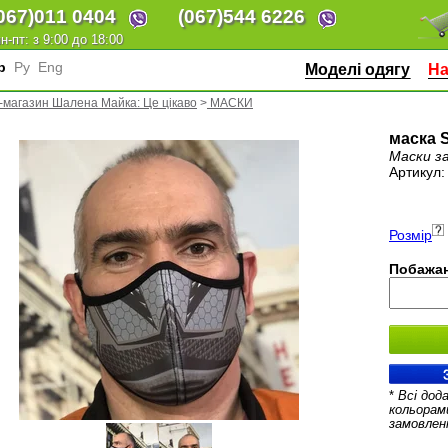
067)
011 0404
(067)
544 6226
н-пт: з 9:00 до 18:00
кр
Ру
Eng
Моделі одягу
На
-магазин Шалена Майка: Це цікаво
>
МАСКИ
маска S
Маски за
Артикул
Розмір
Побажан
*
Всі дод
кольорам
замовлен