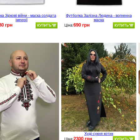
а Зіркові війни - маска солдата
Футболка Залізна Людина - вогненна
імперії
маска
80 грн
690 грн
Ціна:
Худі-сукня котик
2300 грн
Ціна: