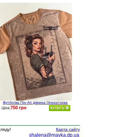
Футболка Пін-Ап дівчина Операторка
750 грн
Ціна:
гляду!
Карта сайту
shalena@mayka.dp.ua