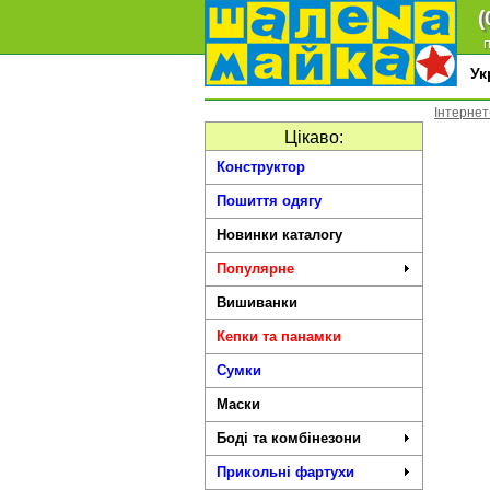
(
п
У
Інтернет
Цікаво:
Конструктор
Пошиття одягу
Новинки каталогу
Популярне
Вишиванки
Кепки та панамки
Сумки
Маски
Боді та комбінезони
Прикольні фартухи