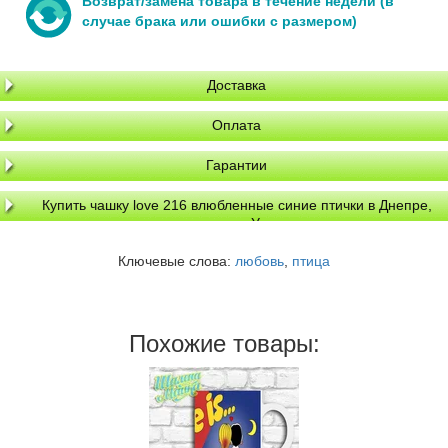
Возврат/замена товара в течение недели (в
случае брака или ошибки с размером)
Доставка
Оплата
Гарантии
Купить чашку love 216 влюбленные синие птички в Днепре,
доставка по Украине
Ключевые слова:
любовь
,
птица
Похожие товары: