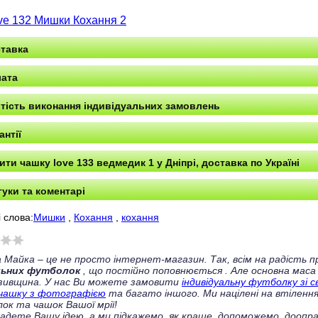
ve 132 Мишки Кохання 2
тавка
ата
тість виконання індивідуальних замовлень
антії
ити чашку love 133 ведмедик 1 у Дніпрі, доставка по Україні
гуки та коментарі
 слова:
Мишки
,
Кохання
,
кохання
 Майка – це не просто інтернет-магазин. Так, всім на радість
льних футболок
, що постійно поповнюється
. Але основна маса
зивщина. У нас Ви можете замовити
індивідуальну футболку зі 
чашку з фотографією
та багато іншого. Ми націлені на втілення
ок та чашок Вашої мрії!
ладете Вашу ідею, а ми підкажемо, як краще, допоможемо, доопра