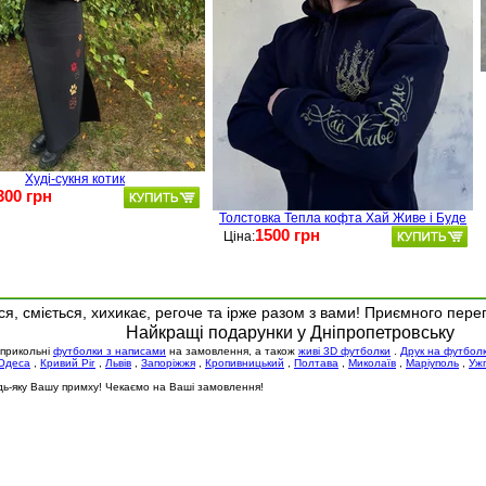
Худі-сукня котик
300 грн
Толстовка Тепла кофта Хай Живе і Буде
1500 грн
Ціна:
я, сміється, хихикає, регоче та ірже разом з вами! Приємного пере
Найкращі подарунки у Дніпропетровську
 прикольні
футболки з написами
на замовлення, а також
живі 3D футболки
.
Друк на футбол
Одеса
,
Кривий Ріг
,
Львів
,
Запоріжжя
,
Кропивницький
,
Полтава
,
Миколаїв
,
Маріуполь
,
Уж
будь-яку Вашу примху! Чекаємо на Ваші замовлення!