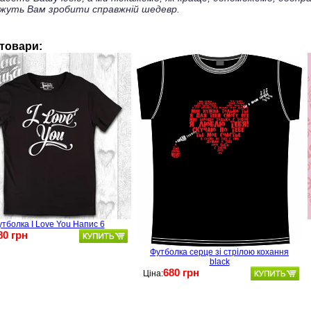
жуть Вам зробити справжній шедевр.
 товари:
тболка I Love You Напис 6
80 грн
Футболка серце зі стрілою кохання
black
680 грн
Ціна: