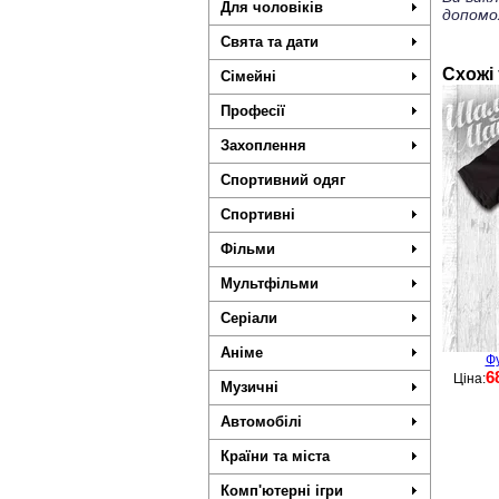
Для чоловіків
допомо
Свята та дати
Схожі
Сімейні
Професії
Захоплення
Спортивний одяг
Спортивні
Фільми
Мультфільми
Серіали
Аніме
Фу
6
Ціна:
Музичні
Автомобілі
Країни та міста
Комп'ютерні ігри