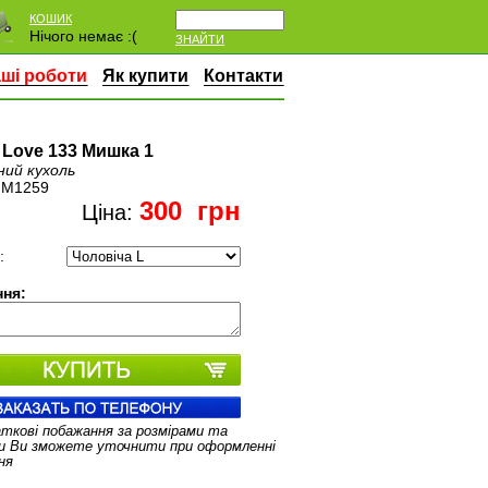
КОШИК
Нічого немає :(
ЗНАЙТИ
ші роботи
Як купити
Контакти
 Love 133 Мишка 1
ний кухоль
:
M1259
300
грн
Ціна:
:
ня:
аткові побажання за розмірами та
и Ви зможете уточнити при оформленні
ня