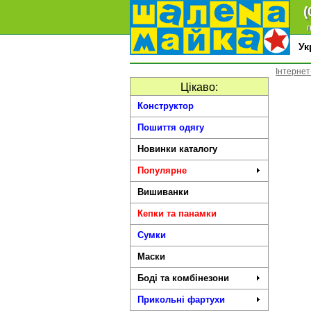
(
п
У
Інтерне
Цікаво:
Конструктор
Пошиття одягу
Новинки каталогу
Популярне
Вишиванки
Кепки та панамки
Сумки
Маски
Боді та комбінезони
Прикольні фартухи