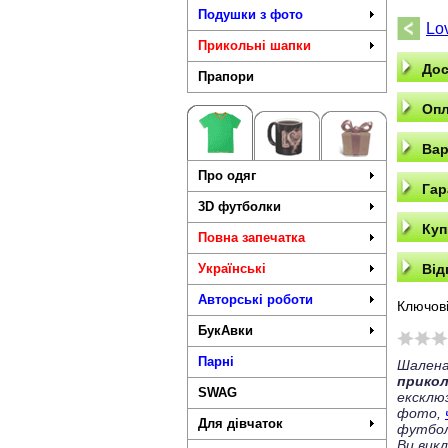
Подушки з фото
Lo
Прикольні шапки
Дос
Прапори
Опл
Вар
Про одяг
Гар
3D футболки
Куп
Повна запечатка
Українські
Від
Авторські роботи
Ключові
БукАвки
Парні
Шалена
прико
SWAG
ексклю
фото,
Для дівчаток
футбол
Ви вик