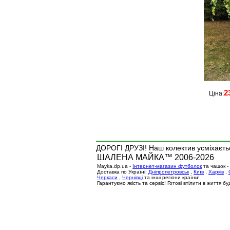
2
Ціна:
ДОРОГІ ДРУЗІ! Наш колектив усміхаєтьс
ШАЛЕНА МАЙКА™ 2006-2026
Mayka.dp.ua -
Інтернет-магазин футболок
та чашок -
Доставка по Україні:
Дніпропетровськ
,
Київ
,
Харків
,
Черкаси
,
Чернівці
та інші регіони країни!
Гарантуємо якість та сервіс! Готові втілити в життя 