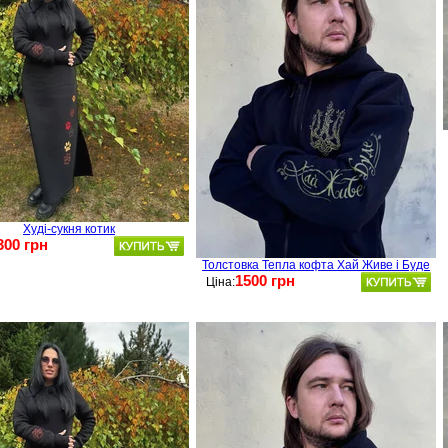
Худі-сукня котик
300 грн
Толстовка Тепла кофта Хай Живе і Буде
1500 грн
Ціна: