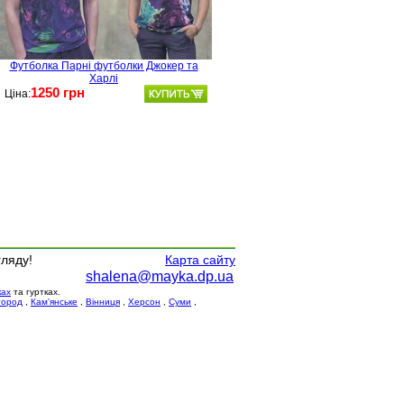
Футболка Парні футболки Джокер та
Харлі
1250 грн
Ціна:
гляду!
Карта сайту
shalena@mayka.dp.ua
ках
та гуртках.
город
,
Кам'янське
,
Вінниця
,
Херсон
,
Суми
,