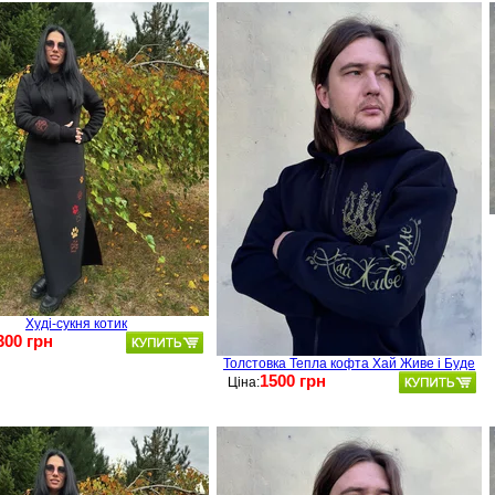
Худі-сукня котик
300 грн
Толстовка Тепла кофта Хай Живе і Буде
1500 грн
Ціна: