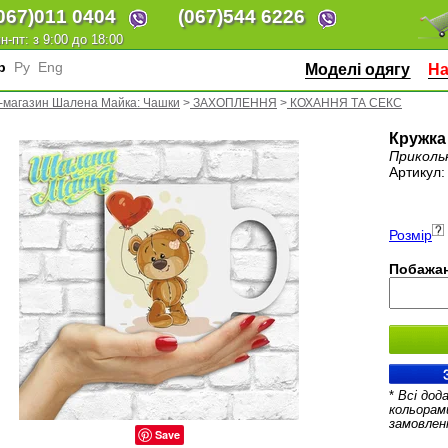
067)
011 0404
(067)
544 6226
н-пт: з 9:00 до 18:00
кр
Ру
Eng
Моделі одягу
На
т-магазин Шалена Майка: Чашки
>
ЗАХОПЛЕННЯ
>
КОХАННЯ ТА СЕКС
Кружка
Приколь
Артикул
Розмір
Побажан
*
Всі дод
кольорам
замовлен
Save