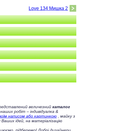
Love 134 Мишка 2
 представлений величезний
каталог
 наших робіт – індивідуалка &
своїм написом або картинкою
, майку з
 Ваших ідей, на матеріалізацію
цюємо, підберемо! Добрі дизайнери