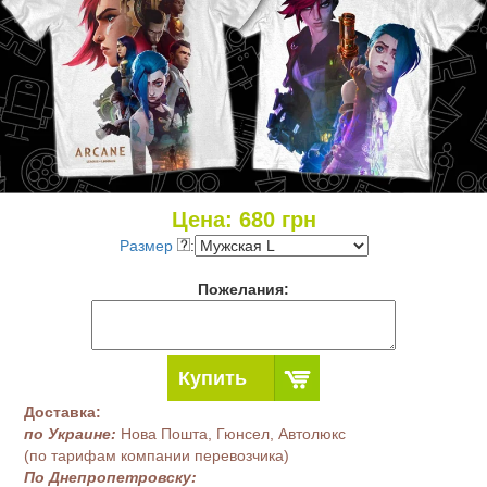
Цена:
680
грн
Размер
:
Пожелания:
Купить
Доставка:
по Украине:
Нова Пошта, Гюнсел, Автолюкс
(по тарифам компании перевозчика)
По Днепропетровску: