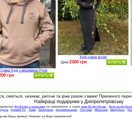
Худі-сукня котик
2300 грн
Ціна:
стовка Худі з вишивкою Руни
200 грн
я, сміється, хихикає, регоче та ірже разом з вами! Приємного пере
Найкращі подарунки у Дніпропетровську
 прикольні
футболки з написами
на замовлення, а також
живі 3D футболки
.
Друк на футбол
Одеса
,
Кривий Ріг
,
Львів
,
Запоріжжя
,
Кропивницький
,
Полтава
,
Миколаїв
,
Маріуполь
,
Уж
будь-яку Вашу примху! Чекаємо на Ваші замовлення!