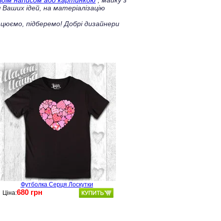
своїм написом або картинкою
, майку з
 Ваших ідей, на матеріалізацію
цюємо, підберемо! Добрі дизайнери
Футболка Серця Лоскутки
680 грн
Ціна: