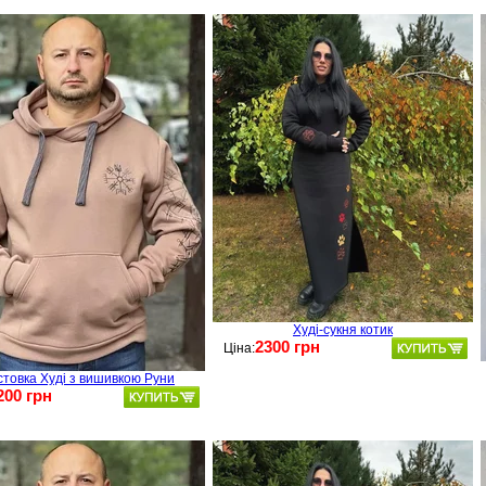
Худі-сукня котик
2300 грн
Ціна:
стовка Худі з вишивкою Руни
200 грн