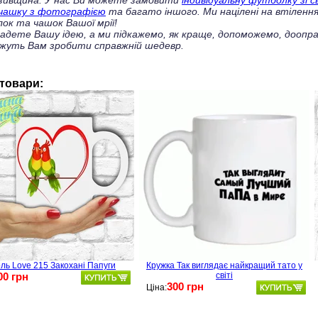
зивщина. У нас Ви можете замовити
індивідуальну футболку зі 
чашку з фотографією
та багато іншого. Ми націлені на втілення
ок та чашок Вашої мрії!
ладете Вашу ідею, а ми підкажемо, як краще, допоможемо, доопра
жуть Вам зробити справжній шедевр.
 товари:
ль Love 215 Закохані Папуги
Кружка Так виглядає найкращий тато у
00 грн
світі
300 грн
Ціна: