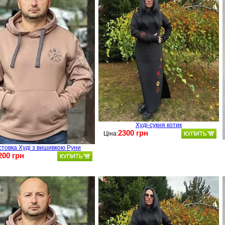
Худі-сукня котик
2300 грн
Ціна:
стовка Худі з вишивкою Руни
200 грн