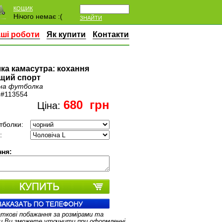
КОШИК
Нічого немає :(
ЗНАЙТИ
ші роботи
Як купити
Контакти
ка камасутра: кохання
щий спорт
на футболка
:
#113554
680
грн
Ціна:
тболки:
:
ня:
аткові побажання за розмірами та
и Ви зможете уточнити при оформленні