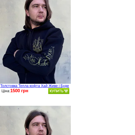
Толстовка Тепла кофта Хай Живе і Буде
1500 грн
Ціна: