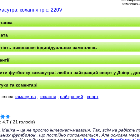
замовлен
масутра: кохання гріє: 220V
тавка
ата
тість виконання індивідуальних замовлень
антії
ити футболку камасутра: любов найкращий спорт у Дніпрі, дос
гуки та коментарі
 слова:
камасутра
,
кохання
,
найкращий
,
спорт
г:
4.7
(
21
голосів)
 Майка – це не просто інтернет-магазин. Так, всім на радість
льних футболок
, що постійно поповнюється
. Але основна маса