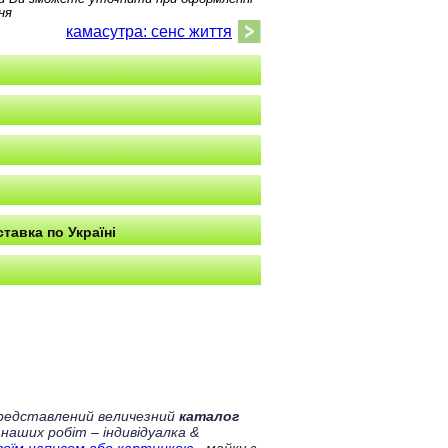
ня
камасутра: сенс життя
тавка по Україні
 представлений величезний
каталог
 наших робіт – індивідуалка &