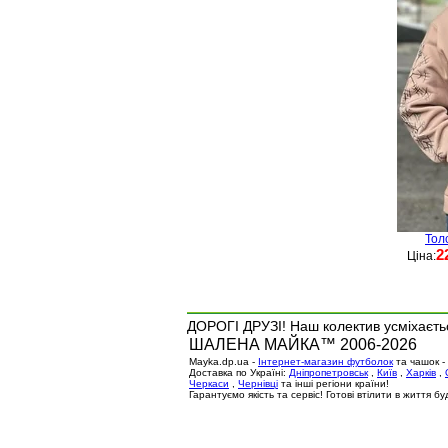
Тол
2
Ціна:
ДОРОГІ ДРУЗІ! Наш колектив усміхаєтьс
ШАЛЕНА МАЙКА™ 2006-2026
Mayka.dp.ua -
Інтернет-магазин футболок
та чашок -
Доставка по Україні:
Дніпропетровськ
,
Київ
,
Харків
,
Черкаси
,
Чернівці
та інші регіони країни!
Гарантуємо якість та сервіс! Готові втілити в життя 