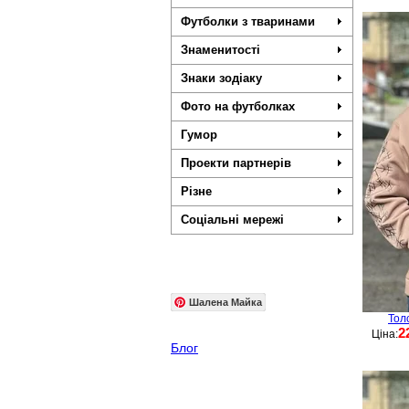
Футболки з тваринами
Знаменитості
Знаки зодіаку
Фото на футболках
Гумор
Проекти партнерів
Різне
Соціальні мережі
Шалена Майка
Тол
2
Ціна:
Блог