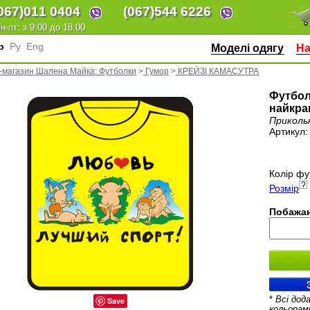
067)
011 0404
(067)
544 6226
н-пт: з 9:00 до 18:00
кр
Ру
Eng
Моделі одягу
На
-магазин Шалена Майка: Футболки
>
Гумор
>
КРЕЙЗІ КАМАСУТРА
Футбол
найкра
Приколь
Артикул
Колір фу
Розмір
Побажан
*
Всі дод
Save
кольорам