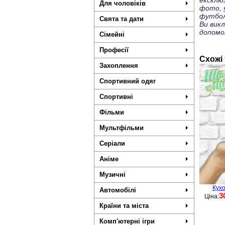
ексклю
Для чоловіків
фото,
футбол
Свята та дати
Ви вик
допомо
Сімейні
Професії
Схожі
Захоплення
Спортивний одяг
Спортивні
Фільми
Мультфільми
Серіали
Аніме
Музичні
Кухо
Автомобілі
3
Ціна:
Країни та міста
Комп'ютерні ігри