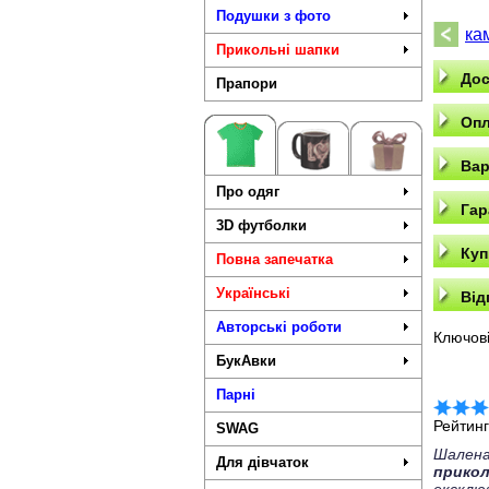
Подушки з фото
ка
Прикольні шапки
Дос
Прапори
Опл
Вар
Про одяг
Гар
3D футболки
Куп
Повна запечатка
Українські
Від
Авторські роботи
Ключові
БукАвки
Парні
Рейтин
SWAG
Шалена
Для дівчаток
прико