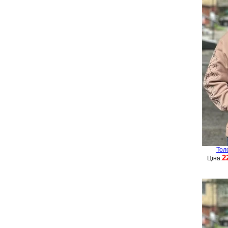
Тол
2
Ціна: