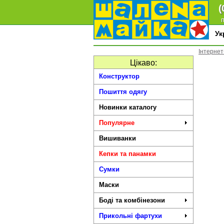
(
п
У
Інтернет
Цікаво:
Конструктор
Пошиття одягу
Новинки каталогу
Популярне
Вишиванки
Кепки та панамки
Сумки
Маски
Боді та комбінезони
Прикольні фартухи