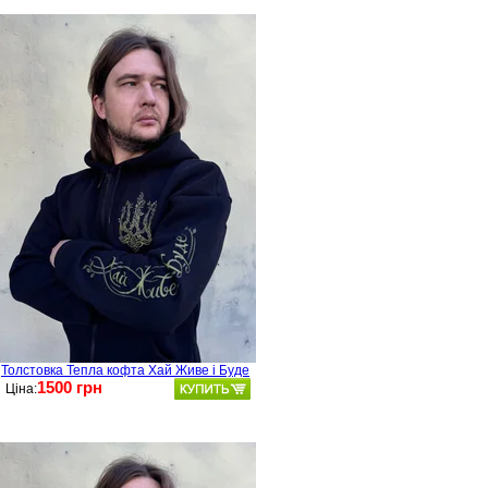
Толстовка Тепла кофта Хай Живе і Буде
1500 грн
Ціна: