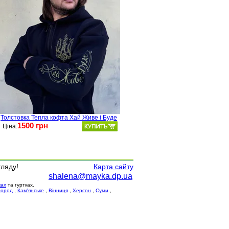
Толстовка Тепла кофта Хай Живе і Буде
1500 грн
Ціна:
гляду!
Карта сайту
shalena@mayka.dp.ua
ках
та гуртках.
город
,
Кам'янське
,
Вінниця
,
Херсон
,
Суми
,