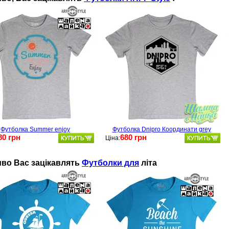
Футболка Summer enjoy
Футболка Dnipro Координати grey
80 грн
680 грн
Ціна:
во Ваc зацікавлять
Футболки для
літа