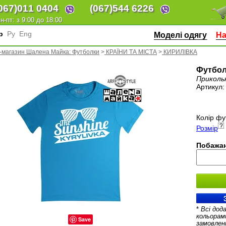
067)
011 0404
(067)
544 6226
н-пт: з 9:00 до 18:00
кр
Ру
Eng
Моделі одягу
На
-магазин Шалена Майка: Футболки
>
КРАЇНИ ТА МІСТА
>
КИРИЛІВКА
Футбол
Приколь
Артикул
Колір фу
Розмір
Побажан
*
Всі дод
кольорам
Save
замовлен