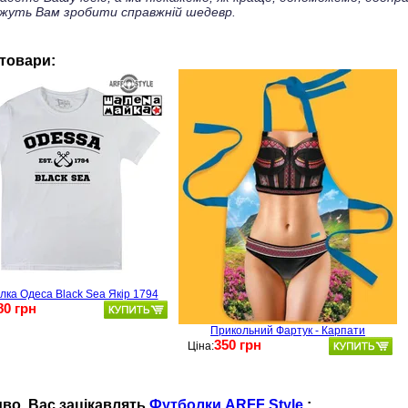
жуть Вам зробити справжній шедевр.
 товари:
лка Одеса Black Sea Якір 1794
80 грн
Прикольний Фартук - Карпати
350 грн
Ціна:
во, Ваc зацікавлять
Футболки ARFF Style
: