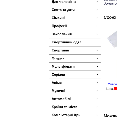
Для чоловіків
допомо
Свята та дати
Схожі
Сімейні
Професії
Захоплення
Спортивний одяг
Спортивні
Фільми
Мультфільми
Серіали
Аніме
Футбо
6
Ціна:
Музичні
Автомобілі
Країни та міста
Комп'ютерні ігри
Можли