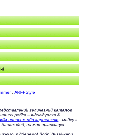
ні
ummer
,
ARFFStyle
 представлений величезний
каталог
 наших робіт – індивідуалка &
своїм написом або картинкою
, майку з
 Ваших ідей, на матеріалізацію
цюємо, підберемо! Добрі дизайнери