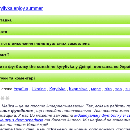
rylivka enjoy summer
тавка
ата
тість виконання індивідуальних замовлень
антії
ити футболку the sunshine kyrylivka у Дніпрі, доставка по Украї
гуки та коментарі
 слова:
Україна
,
Ukraine
,
Kyrylivka
,
Кирилівка
,
море
,
літо
,
sea
,
s
 Майка – це не просто інтернет-магазин. Так, всім на радість
льних футболок
, що постійно поповнюється
. Але основна маса
зивщина. У нас Ви можете замовити
індивідуальну футболку зі 
чашку з фотографією
та багато іншого. Ми націлені на втілення
ок та чашок Вашої мрії!
ладете Вашу ідею, а ми підкажемо, як краще, допоможемо, доопра