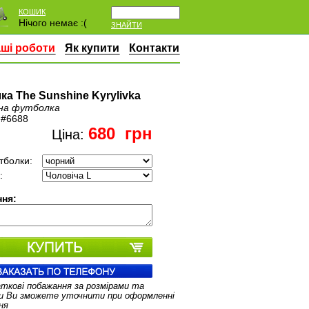
КОШИК
Нічого немає :(
ЗНАЙТИ
ші роботи
Як купити
Контакти
ка The Sunshine Kyrylivka
на футболка
:
#6688
680
грн
Ціна:
тболки:
:
ня:
аткові побажання за розмірами та
и Ви зможете уточнити при оформленні
ня