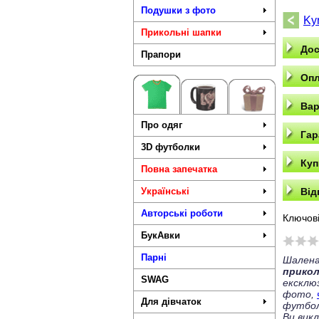
Подушки з фото
Ky
Прикольні шапки
Дос
Прапори
Опл
Вар
Про одяг
Гар
3D футболки
Куп
Повна запечатка
Українські
Від
Авторські роботи
Ключові
БукАвки
Парні
Шалена
прико
SWAG
ексклю
фото,
Для дівчаток
футбол
Ви вик