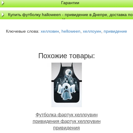
Гарантии
Купить футболку halloween - привидение в Днепре, доставка по
Украине
Ключевые слова:
хелловин
,
helloween
,
хеллоуин
,
привидение
Похожие товары:
Футболка фартук хеллоувин
привидения фартук хеллоувин
привидения